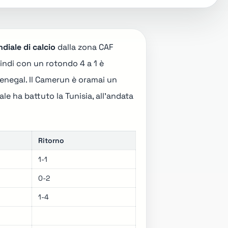
diale di calcio
dalla zona CAF
quindi con un rotondo 4 a 1 è
l Senegal. Il Camerun è oramai un
ale ha battuto la Tunisia, all'andata
Ritorno
1-1
0-2
1-4