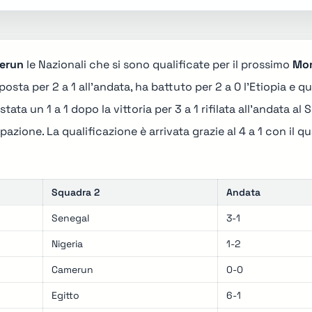
erun
le Nazionali che si sono qualificate per il prossimo
Mon
mposta per 2 a 1 all'andata, ha battuto per 2 a 0 l'Etiopia e 
stata un 1 a 1 dopo la vittoria per 3 a 1 rifilata all'andata a
azione. La qualificazione è arrivata grazie al 4 a 1 con il qu
Squadra 2
Andata
Senegal
3-1
Nigeria
1-2
Camerun
0-0
Egitto
6-1