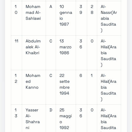
1
Moham
A
10
3
2
Al-
0
mad Al-
genna
9
8
Nassr(Ar
Sahlawi
io
abia
1987
Saudita
)
11
Abdulm
C
13
3
0
Al-
alek Al-
marzo
6
Hilal(Ara
Khaibri
1986
bia
Saudita
)
1
Moham
C
22
6
1
Al-
2
ed
sette
Hilal(Ara
Kanno
mbre
bia
1994
Saudita
)
1
Yasser
D
25
3
0
Al-
3
Al-
maggi
6
Hilal(Ara
Shahra
o
bia
ni
1992
Saudita