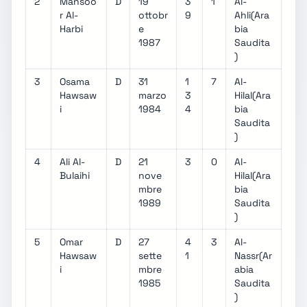
2
Mansoo
D
19
3
1
Al-
r Al-
ottobr
9
Ahli(Ara
Harbi
e
bia
1987
Saudita
)
3
Osama
D
31
1
7
Al-
Hawsaw
marzo
3
Hilal(Ara
i
1984
4
bia
Saudita
)
4
Ali Al-
D
21
3
0
Al-
Bulaihi
nove
Hilal(Ara
mbre
bia
1989
Saudita
)
5
Omar
D
27
4
3
Al-
Hawsaw
sette
1
Nassr(Ar
i
mbre
abia
1985
Saudita
)