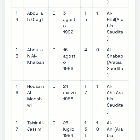
)
1
Abdulla
C
3
1
1
Al-
4
h Otayf
agost
5
Hilal(Ara
o
bia
1992
Saudita
)
1
Abdulla
C
16
4
0
Al-
5
h Al-
agost
Shabab
Khaibari
o
(Arabia
1996
Saudita
)
1
Housain
C
24
1
1
Al-
6
Al-
marzo
7
Ahli(Ara
Mogah
1988
bia
wi
Saudita
)
1
Taisir Al-
C
25
1
1
Al-
7
Jassim
luglio
3
8
Ahli(Ara
1984
1
bia