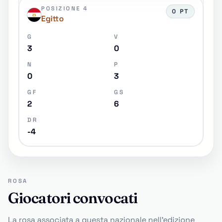
POSIZIONE 4
0 PT
Egitto
G
V
3
0
N
P
0
3
GF
GS
2
6
DR
-4
ROSA
Giocatori convocati
La rosa associata a questa nazionale nell'edizione