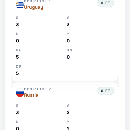
POSIZIONE 1
9 PT
Uruguay
G
V
3
3
N
P
0
0
GF
GS
5
0
DR
5
POSIZIONE 2
6 PT
Russia
G
V
3
2
N
P
0
1