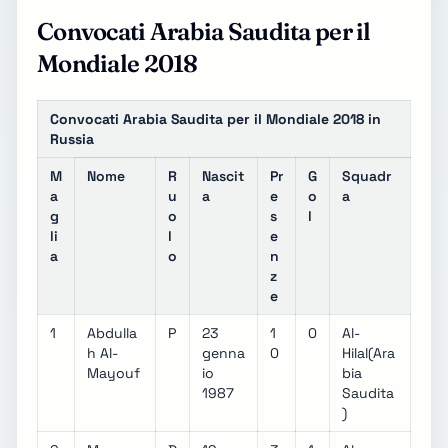
Convocati Arabia Saudita per il
Mondiale 2018
Convocati Arabia Saudita per il Mondiale 2018 in
Russia
M
Nome
R
Nascit
Pr
G
Squadr
a
u
a
e
o
a
g
o
s
l
li
l
e
a
o
n
z
e
1
Abdulla
P
23
1
0
Al-
h Al-
genna
0
Hilal(Ara
Mayouf
io
bia
1987
Saudita
)