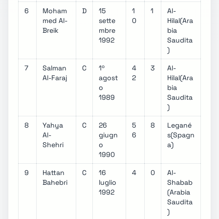
6
Moham
D
15
1
1
Al-
med Al-
sette
0
Hilal(Ara
Breik
mbre
bia
1992
Saudita
)
7
Salman
C
1º
4
3
Al-
Al-Faraj
agost
2
Hilal(Ara
o
bia
1989
Saudita
)
8
Yahya
C
26
5
8
Legané
Al-
giugn
6
s(Spagn
Shehri
o
a)
1990
9
Hattan
C
16
4
0
Al-
Bahebri
luglio
Shabab
1992
(Arabia
Saudita
)