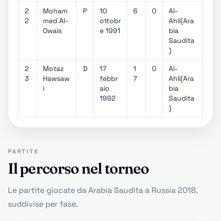
2
Moham
P
10
6
0
Al-
2
med Al-
ottobr
Ahli(Ara
Owais
e 1991
bia
Saudita
)
2
Motaz
D
17
1
0
Al-
3
Hawsaw
febbr
7
Ahli(Ara
i
aio
bia
1992
Saudita
)
PARTITE
Il percorso nel torneo
Le partite giocate da Arabia Saudita a Russia 2018,
suddivise per fase.