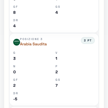
GF
GS
8
4
DR
4
POSIZIONE 3
3 PT
Arabia Saudita
G
V
3
1
N
P
0
2
GF
GS
2
7
DR
-5