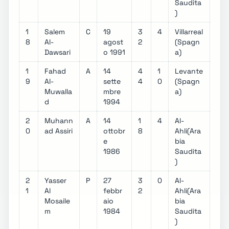
Saudita
)
1
Salem
C
19
3
4
Villarreal
8
Al-
agost
2
(Spagn
Dawsari
o 1991
a)
1
Fahad
A
14
4
1
Levante
9
Al-
sette
4
0
(Spagn
Muwalla
mbre
a)
d
1994
2
Muhann
A
14
1
4
Al-
0
ad Assiri
ottobr
8
Ahli(Ara
e
bia
1986
Saudita
)
2
Yasser
P
27
3
0
Al-
1
Al
febbr
2
Ahli(Ara
Mosaile
aio
bia
m
1984
Saudita
)