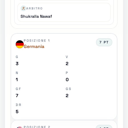
ARBITRO
Shukralla Nawaf
POSIZIONE 1
7 PT
Germania
G
V
3
2
N
P
1
0
GF
GS
7
2
DR
5
POSIZIONE 2