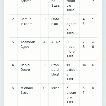
Adams
na
febbr
?
Stars
aio
1983
2
Samuel
D
Plata
22
4
1
Inkoom
nias
agost
5
o
1989
3
Asamoah
A
Al-Ain
22
7
3
Gyan
nove
8
9
mbre
1985
4
Daniel
D
Stan
18
16
0
Opare
dard
ottobr
Liegi
e
1990
5
Michael
C
Milan
3
5
9
Essien
dicem
7
bre
1982