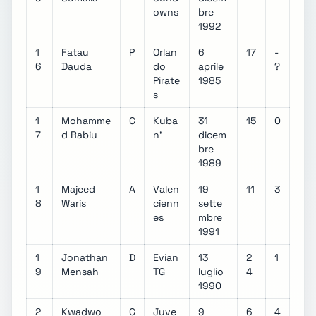
owns
bre
1992
1
Fatau
P
Orlan
6
17
-
6
Dauda
do
aprile
?
Pirate
1985
s
1
Mohamme
C
Kuba
31
15
0
7
d Rabiu
n'
dicem
bre
1989
1
Majeed
A
Valen
19
11
3
8
Waris
cienn
sette
es
mbre
1991
1
Jonathan
D
Evian
13
2
1
9
Mensah
TG
luglio
4
1990
2
Kwadwo
C
Juve
9
6
4