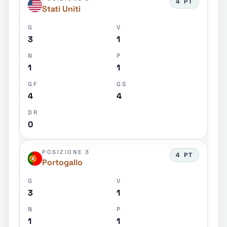
4 PT
Stati Uniti
G
V
3
1
N
P
1
1
GF
GS
4
4
DR
0
POSIZIONE 3
4 PT
Portogallo
G
V
3
1
N
P
1
1