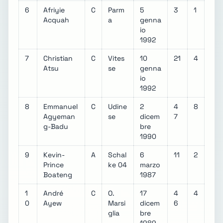
6
Afriyie
C
Parm
5
3
1
Acquah
a
genna
io
1992
7
Christian
C
Vites
10
21
4
Atsu
se
genna
io
1992
8
Emmanuel
C
Udine
2
4
8
Agyeman
se
dicem
7
g-Badu
bre
1990
9
Kevin-
A
Schal
6
11
2
Prince
ke 04
marzo
Boateng
1987
1
André
C
O.
17
4
4
0
Ayew
Marsi
dicem
6
glia
bre