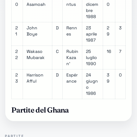
0
Asamoah
ntus
dicem
0
bre
1988
2
John
D
Renn
23
2
3
1
Boye
es
aprile
9
1987
2
Wakaso
C
Rubin
25
16
7
2
Mubarak
Kaza
luglio
n'
1990
2
Harrison
D
Espér
24
3
0
3
Afful
ance
giugn
9
o
1986
Partite del Ghana
PARTITE