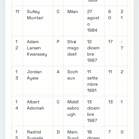
1989
11
Sulley
C
Milan
27
8
2
Muntari
agost
0
1
o
1984
1
Adam
P
Strø
12
17
-
2
Larsen
msgo
dicem
?
Kwarasey
dset
bre
1987
1
Jordan
A
Soch
11
11
2
3
Ayew
aux
sette
mbre
1991
1
Albert
C
Middl
13
13
1
4
Adomah
esbro
dicem
ugh
bre
1987
1
Rashid
D
Mam.
18
7
0
5
Sumaila
Sund
dicem