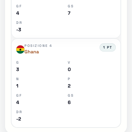
GF
GS
4
7
DR
-3
POSIZIONE 4
1 PT
Ghana
G
V
3
0
N
P
1
2
GF
GS
4
6
DR
-2