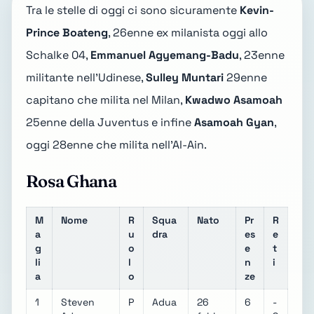
Tra le stelle di oggi ci sono sicuramente
Kevin-
Prince Boateng
, 26enne ex milanista oggi allo
Schalke 04,
Emmanuel Agyemang-Badu
, 23enne
militante nell'Udinese,
Sulley Muntari
29enne
capitano che milita nel Milan,
Kwadwo Asamoah
25enne della Juventus e infine
Asamoah Gyan
,
oggi 28enne che milita nell'Al-Ain.
Rosa Ghana
M
Nome
R
Squa
Nato
Pr
R
a
u
dra
es
e
g
o
e
t
li
l
n
i
a
o
ze
1
Steven
P
Adua
26
6
-