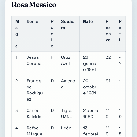
Rosa Messico
M
Nome
R
Squad
Nato
Pr
R
a
u
ra
es
e
g
o
en
t
li
l
ze
i
a
o
1
Jesús
P
Cruz
26
32
-
Corona
Azul
gennai
?
o 1981
2
Francis
D
Améric
20
91
1
co
a
ottobr
Rodrígu
e 1981
ez
3
Carlos
D
Tigres
2 aprile
11
1
Salcido
UANL
1980
9
0
4
Rafael
D
León
13
11
1
Márque
febbrai
8
5