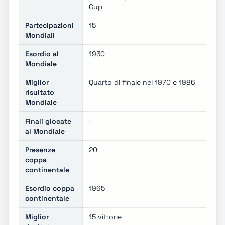
Cup
Partecipazioni
15
Mondiali
Esordio al
1930
Mondiale
Miglior
Quarto di finale nel 1970 e 1986
risultato
Mondiale
Finali giocate
-
al Mondiale
Presenze
20
coppa
continentale
Esordio coppa
1965
continentale
Miglior
15 vittorie