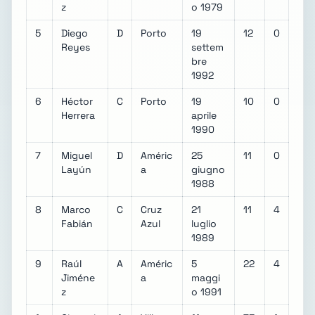
z
o 1979
5
Diego
D
Porto
19
12
0
Reyes
settem
bre
1992
6
Héctor
C
Porto
19
10
0
Herrera
aprile
1990
7
Miguel
D
Améric
25
11
0
Layún
a
giugno
1988
8
Marco
C
Cruz
21
11
4
Fabián
Azul
luglio
1989
9
Raúl
A
Améric
5
22
4
Jiméne
a
maggi
z
o 1991