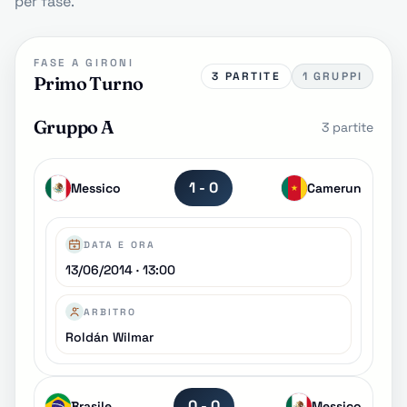
per fase.
FASE A GIRONI
3 PARTITE
1 GRUPPI
Primo Turno
Gruppo A
3 partite
1 - 0
Messico
Camerun
DATA E ORA
13/06/2014 · 13:00
ARBITRO
Roldán Wilmar
0 - 0
Brasile
Messico