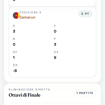
POSIZIONE 4
0 PT
Camerun
G
V
3
0
N
P
0
3
GF
GS
1
9
DR
-8
ELIMINAZIONE DIRETTA
1 PARTITE
Ottavi di Finale