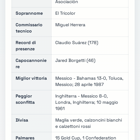
Asociación
Soprannome
El Tricolor
Commissario
Miguel Herrera
tecnico
Record di
Claudio Suárez (178)
presenze
Capocannonie
Jared Borgetti (46)
re
Miglior vittoria
Messico - Bahamas 13-0, Toluca,
Messico; 28 aprile 1987
Peggior
Inghilterra - Messico 8-0,
sconfitta
Londra, Inghilterra; 10 maggio
1961
Divisa
Maglia verde, calzoncini bianchi
e calzettoni rossi
Palmares
15 Gold Cup, 1 Confederation