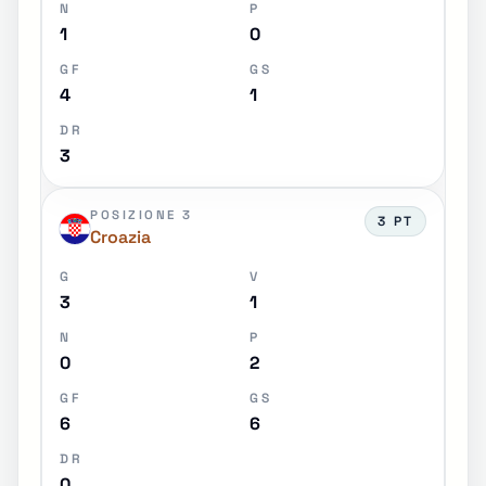
N
P
1
0
GF
GS
4
1
DR
3
POSIZIONE 3
3 PT
Croazia
G
V
3
1
N
P
0
2
GF
GS
6
6
DR
0