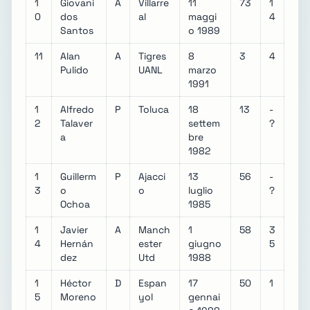
1
Giovani
A
Villarre
11
73
1
0
dos
al
maggi
4
Santos
o 1989
11
Alan
A
Tigres
8
3
4
Pulido
UANL
marzo
1991
1
Alfredo
P
Toluca
18
13
-
2
Talaver
settem
?
a
bre
1982
1
Guillerm
P
Ajacci
13
56
-
3
o
o
luglio
?
Ochoa
1985
1
Javier
A
Manch
1
58
3
4
Hernán
ester
giugno
5
dez
Utd
1988
1
Héctor
D
Espan
17
50
1
5
Moreno
yol
gennai