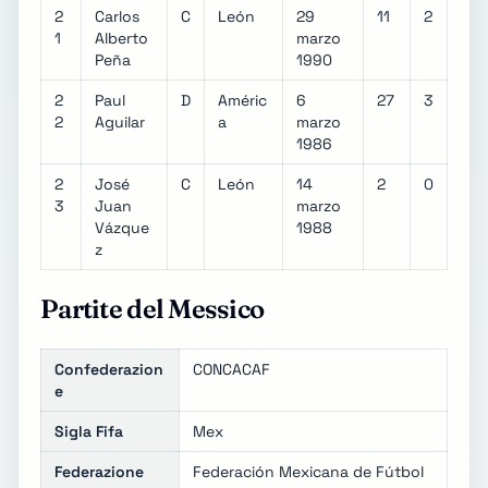
2
Carlos
C
León
29
11
2
1
Alberto
marzo
Peña
1990
2
Paul
D
Améric
6
27
3
2
Aguilar
a
marzo
1986
2
José
C
León
14
2
0
3
Juan
marzo
Vázque
1988
z
Partite del Messico
Confederazion
CONCACAF
e
Sigla Fifa
Mex
Federazione
Federación Mexicana de Fútbol