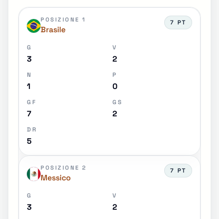
POSIZIONE 1
7 PT
Brasile
G
V
3
2
N
P
1
0
GF
GS
7
2
DR
5
POSIZIONE 2
7 PT
Messico
G
V
3
2