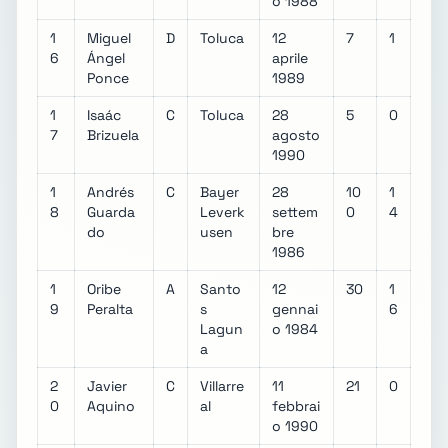
o 1988
1
Miguel
D
Toluca
12
7
1
6
Ángel
aprile
Ponce
1989
1
Isaác
C
Toluca
28
5
0
7
Brizuela
agosto
1990
1
Andrés
C
Bayer
28
10
1
8
Guarda
Leverk
settem
0
4
do
usen
bre
1986
1
Oribe
A
Santo
12
30
1
9
Peralta
s
gennai
6
Lagun
o 1984
a
2
Javier
C
Villarre
11
21
0
0
Aquino
al
febbrai
o 1990