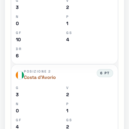
G
V
3
2
N
P
0
1
GF
GS
10
4
DR
6
POSIZIONE 2
6 PT
Costa d'Avorio
G
V
3
2
N
P
0
1
GF
GS
4
2