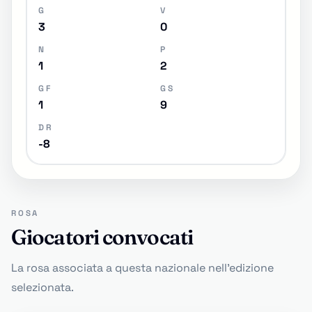
G
V
3
0
N
P
1
2
GF
GS
1
9
DR
-8
ROSA
Giocatori convocati
La rosa associata a questa nazionale nell'edizione
selezionata.