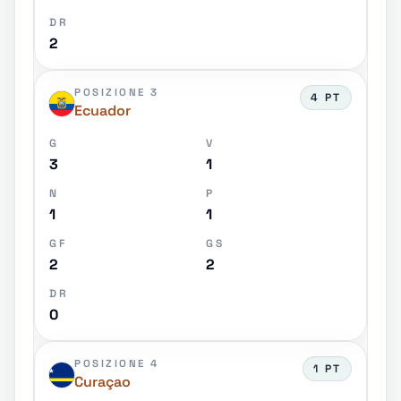
DR
2
POSIZIONE 3
4 PT
Ecuador
G
V
3
1
N
P
1
1
GF
GS
2
2
DR
0
POSIZIONE 4
1 PT
Curaçao