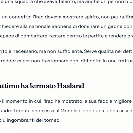
a a una squadra che aveva talento, ma anche un percorso pi
 su un concetto: l'Iraq doveva mostrare spirito, non paura. E
iedere alla nazionale irachena di dominare un girone con s
pace di combattere, restare dentro le partite e rendere org
rito è necessario, ma non sufficiente. Serve qualità nei detta
a freddezza per non trasformare ogni difficoltà in una frattu
n attimo ha fermato Haaland
 il momento in cui l'Iraq ha mostrato la sua faccia migliore e
squadra tornata anch'essa al Mondiale dopo una lunga asse
più ingombranti del torneo.