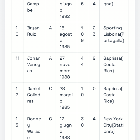
Camp
giugn
6
4
gna)
bell
o
1992
1
Bryan
A
18
1
2
Sporting
0
Ruiz
agost
0
3
Lisbona(P
o
9
ortogallo)
1985
11
Johan
A
27
4
9
Saprissa(
Veneg
nove
4
Costa
as
mbre
Rica)
1988
1
Daniel
C
28
1
0
Saprissa(
2
Colind
maggi
0
Costa
res
o
Rica)
1985
1
Rodne
C
17
3
4
New York
3
y
giugn
0
City(Stati
Wallac
o
Uniti)
e
1988