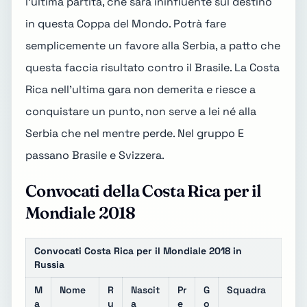
l'ultima partita, che sarà ininfluente sul destino
in questa Coppa del Mondo. Potrà fare
semplicemente un favore alla Serbia, a patto che
questa faccia risultato contro il Brasile. La Costa
Rica nell'ultima gara non demerita e riesce a
conquistare un punto, non serve a lei né alla
Serbia che nel mentre perde. Nel gruppo E
passano Brasile e Svizzera.
Convocati della Costa Rica per il
Mondiale 2018
Convocati Costa Rica per il Mondiale 2018 in
Russia
M
Nome
R
Nascit
Pr
G
Squadra
a
u
a
e
o