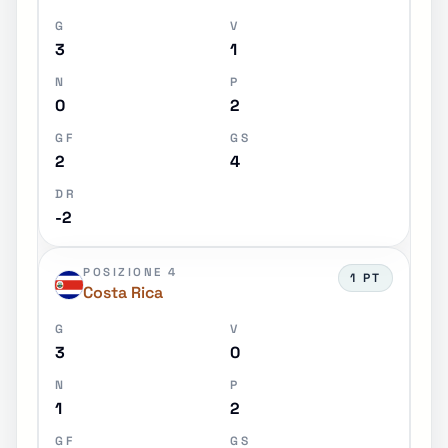
G
V
3
1
N
P
0
2
GF
GS
2
4
DR
-2
POSIZIONE 4
1 PT
Costa Rica
G
V
3
0
N
P
1
2
GF
GS