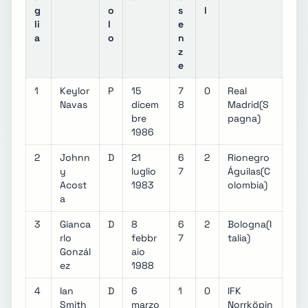
g
o
s
l
li
l
e
a
o
n
z
e
1
Keylor
P
15
7
0
Real
Navas
dicem
8
Madrid(S
bre
pagna)
1986
2
Johnn
D
21
6
2
Rionegro
y
luglio
7
Águilas(C
Acost
1983
olombia)
a
3
Gianca
D
8
6
2
Bologna(I
rlo
febbr
7
talia)
Gonzál
aio
ez
1988
4
Ian
D
6
1
0
IFK
Smith
marzo
Norrköpin