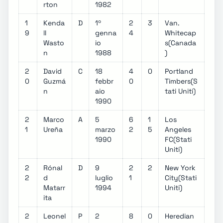
rton
1982
1
Kenda
D
1º
2
3
Van.
9
ll
genna
4
Whitecap
Wasto
io
s(Canada
n
1988
)
2
David
C
18
4
0
Portland
0
Guzmá
febbr
0
Timbers(S
n
aio
tati Uniti)
1990
2
Marco
A
5
6
1
Los
1
Ureña
marzo
2
5
Angeles
1990
FC(Stati
Uniti)
2
Rónal
D
9
2
2
New York
2
d
luglio
1
City(Stati
Matarr
1994
Uniti)
ita
2
Leonel
P
2
8
0
Heredian