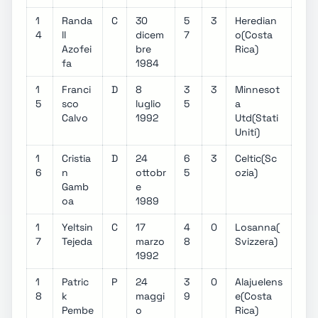
1
Randa
C
30
5
3
Heredian
4
ll
dicem
7
o(Costa
Azofei
bre
Rica)
fa
1984
1
Franci
D
8
3
3
Minnesot
5
sco
luglio
5
a
Calvo
1992
Utd(Stati
Uniti)
1
Cristia
D
24
6
3
Celtic(Sc
6
n
ottobr
5
ozia)
Gamb
e
oa
1989
1
Yeltsin
C
17
4
0
Losanna(
7
Tejeda
marzo
8
Svizzera)
1992
1
Patric
P
24
3
0
Alajuelens
8
k
maggi
9
e(Costa
Pembe
o
Rica)