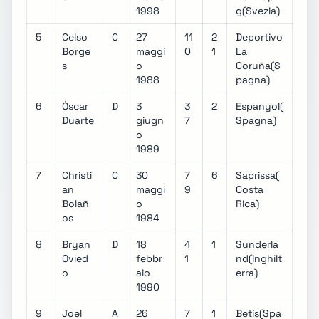
1998
g(Svezia)
5
Celso
C
27
11
2
Deportivo
Borge
maggi
0
1
La
s
o
Coruña(S
1988
pagna)
6
Óscar
D
3
3
2
Espanyol(
Duarte
giugn
7
Spagna)
o
1989
7
Christi
C
30
7
6
Saprissa(
an
maggi
9
Costa
Bolañ
o
Rica)
os
1984
8
Bryan
D
18
4
1
Sunderla
Ovied
febbr
1
nd(Inghilt
o
aio
erra)
1990
9
Joel
A
26
7
1
Betis(Spa