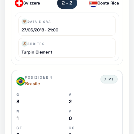
2 - 2
Svizzera
Costa Rica
DATA E ORA
27/06/2018 · 21:00
ARBITRO
Turpin Clément
POSIZIONE 1
7 PT
Brasile
G
V
3
2
N
P
1
0
GF
GS