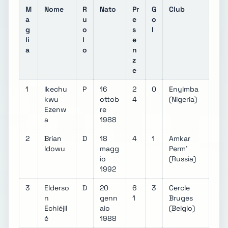
M
Nome
R
Nato
Pr
G
Club
a
u
e
o
g
o
s
l
li
l
e
a
o
n
z
e
1
Ikechu
P
16
2
0
Enyimba
kwu
ottob
4
(Nigeria)
Ezenw
re
a
1988
2
Brian
D
18
4
1
Amkar
Idowu
magg
Perm'
io
(Russia)
1992
3
Elderso
D
20
6
3
Cercle
n
genn
1
Bruges
Echiéjil
aio
(Belgio)
é
1988