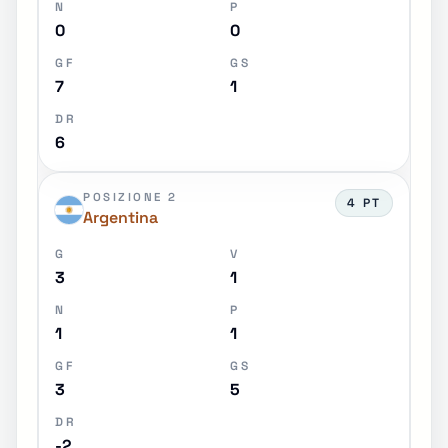
N
P
0
0
GF
GS
7
1
DR
6
POSIZIONE 2
4 PT
Argentina
G
V
3
1
N
P
1
1
GF
GS
3
5
DR
-2