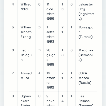
4
Wilfred
C
11
1
0
Leicester
Ndidi
dice
6
City
mbre
(Inghilterr
1996
a)
5
William
D
1
2
1
Bursaspo
Troost-
sette
1
r
Ekong
mbre
(Turchia)
1993
6
Leon
D
28
1
0
Magonza
Balogu
giugn
8
(Germani
n
o
a)
1988
7
Ahmed
A
14
7
1
CSKA
Musa
ottob
1
3
Mosca
re
(Russia)
1992
8
Oghen
C
9
1
1
Las
ekaro
nove
4
Palmas
Etebo
mbre
(Spagna)