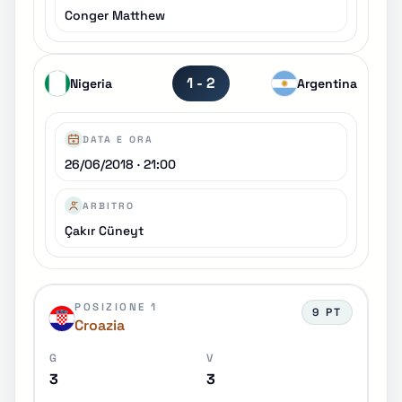
Conger Matthew
1 - 2
Nigeria
Argentina
DATA E ORA
26/06/2018 · 21:00
ARBITRO
Çakır Cüneyt
POSIZIONE 1
9 PT
Croazia
G
V
3
3