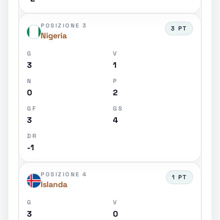
POSIZIONE 3
3 PT
Nigeria
G
V
3
1
N
P
0
2
GF
GS
3
4
DR
-1
POSIZIONE 4
1 PT
Islanda
G
V
3
0