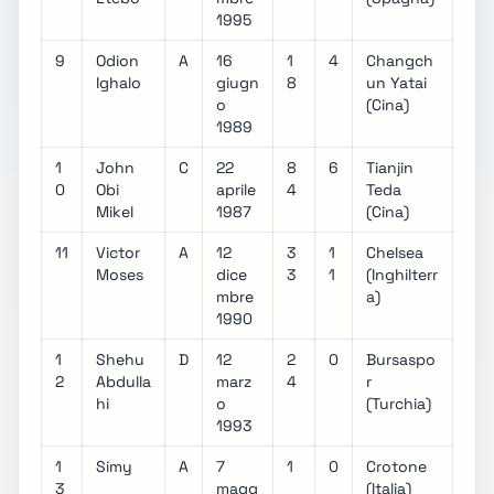
1995
9
Odion
A
16
1
4
Changch
Ighalo
giugn
8
un Yatai
o
(Cina)
1989
1
John
C
22
8
6
Tianjin
0
Obi
aprile
4
Teda
Mikel
1987
(Cina)
11
Victor
A
12
3
1
Chelsea
Moses
dice
3
1
(Inghilterr
mbre
a)
1990
1
Shehu
D
12
2
0
Bursaspo
2
Abdulla
marz
4
r
hi
o
(Turchia)
1993
1
Simy
A
7
1
0
Crotone
3
magg
(Italia)