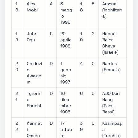
1
Alex
A
3
1
5
Arsenal
8
Iwobi
magg
8
(Inghilterr
io
a)
1996
1
John
C
20
1
2
Hapoel
9
Ogu
aprile
9
Be'er
1988
Sheva
(Israele)
2
Chidozi
D
1
4
0
Nantes
0
e
genn
(Francia)
Awazie
aio
m
1997
2
Tyronn
D
16
6
0
ADO Den
1
e
dice
Haag
Ebuehi
mbre
(Paesi
1995
Bassi)
2
Kennet
D
17
3
0
Kasımpaş
2
h
ottob
9
a
Omeru
re
(Turchia)