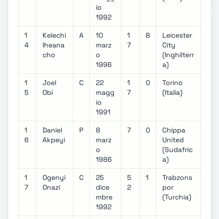
io
1992
1
Kelechi
A
10
1
8
Leicester
4
Iheana
marz
7
City
cho
o
(Inghilterr
1996
a)
1
Joel
C
22
1
0
Torino
5
Obi
magg
7
(Italia)
io
1991
1
Daniel
P
8
7
0
Chippa
6
Akpeyi
marz
United
o
(Sudafric
1986
a)
1
Ogenyi
C
25
5
1
Trabzons
7
Onazi
dice
2
por
mbre
(Turchia)
1992