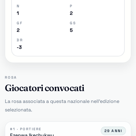
N
P
1
2
GF
GS
2
5
DR
-3
ROSA
Giocatori convocati
La rosa associata a questa nazionale nell'edizione
selezionata.
#1 · PORTIERE
29 ANNI
Ezenwa Ikechukwu