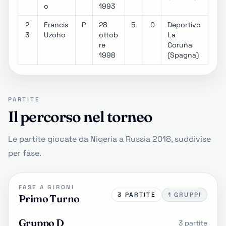
o
1993
2
Francis
P
28
5
0
Deportivo
3
Uzoho
ottob
La
re
Coruña
1998
(Spagna)
PARTITE
Il percorso nel torneo
Le partite giocate da Nigeria a Russia 2018, suddivise
per fase.
FASE A GIRONI
3 PARTITE
1 GRUPPI
Primo Turno
Gruppo D
3 partite