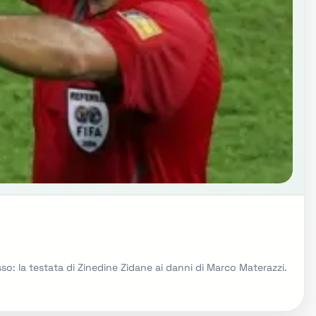
usso: la testata di Zinedine Zidane ai danni di Marco Materazzi.