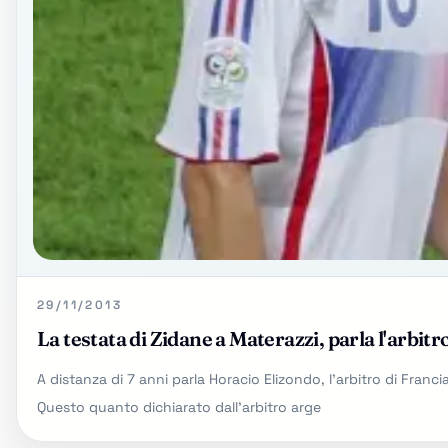
29/11/2013
La testata di Zidane a Materazzi, parla l'arbitr
A distanza di 7 anni parla Horacio Elizondo, l'arbitro di Franc
Questo quanto dichiarato dall'arbitro arge