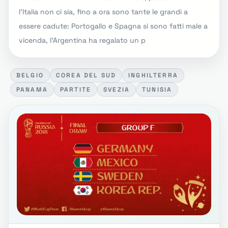
l'Italia non ci sia, fino a ora sono tante le grandi a
essere cadute: Portogallo e Spagna si sono fatti male a
vicenda, l'Argentina ha regalato un p
BELGIO
COREA DEL SUD
INGHILTERRA
PANAMA
PARTITE
SVEZIA
TUNISIA