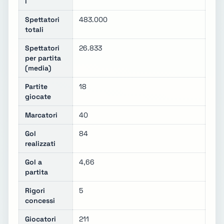
i
Spettatori
483.000
totali
Spettatori
26.833
per partita
(media)
Partite
18
giocate
Marcatori
40
Gol
84
realizzati
Gol a
4,66
partita
Rigori
5
concessi
Giocatori
211