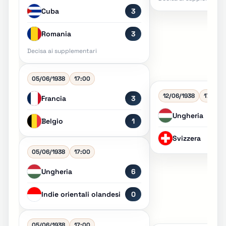
Cuba
3
Romania
3
Decisa ai supplementari
05/06/1938
17:00
12/06/1938
17:00
Francia
3
Ungheria
Belgio
1
Svizzera
05/06/1938
17:00
Ungheria
6
Indie orientali olandesi
0
05/06/1938
17:00