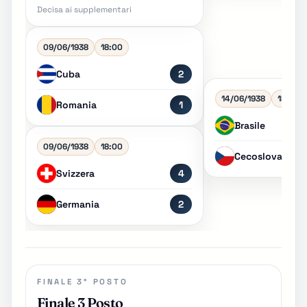
Decisa ai supplementari
09/06/1938
18:00
Cuba
2
14/06/1938
18:00
Romania
1
Brasile
09/06/1938
18:00
Cecoslovacchi
Svizzera
4
Germania
2
FINALE 3° POSTO
Finale 3 Posto