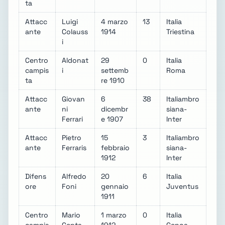
ta
Attacc
Luigi
4 marzo
13
Italia
ante
Colauss
1914
Triestina
i
Centro
Aldonat
29
0
Italia
campis
i
settemb
Roma
ta
re 1910
Attacc
Giovan
6
38
Italiambro
ante
ni
dicembr
siana-
Ferrari
e 1907
Inter
Attacc
Pietro
15
3
Italiambro
ante
Ferraris
febbraio
siana-
1912
Inter
Difens
Alfredo
20
6
Italia
ore
Foni
gennaio
Juventus
1911
Centro
Mario
1 marzo
0
Italia
campis
Genta
1912
Genoa