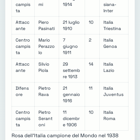
campis
mi
1914
siana-
ta
Inter
Attacc
Piero
21 luglio
10
Italia
ante
Pasinati
1910
Triestina
Centro
Mario
7
2
Italia
campis
Perazzo
giugno
Genoa
ta
lo
1911
Attacc
Silvio
29
14
Italia
ante
Piola
settemb
Lazio
re 1913
Difens
Pietro
21
11
Italia
ore
Rava
gennaio
Juventus
1916
Centro
Pietro
11
10
Italia
campis
Serant
dicembr
Roma
ta
oni
e 1906
Rosa dell'Italia campione del Mondo nel 1938