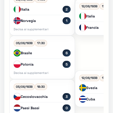
12/06/1938
17:00
Italia
2
Italia
Norvegia
1
Francia
Decisa ai supplementari
05/06/1938
17:30
Brasile
6
Polonia
5
Decisa ai supplementari
12/06/1938
17:00
05/06/1938
18:30
Svezia
Cecoslovacchia
3
Cuba
Paesi Bassi
0