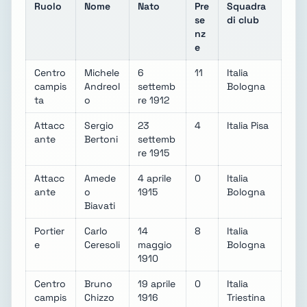
Ruolo
Nome
Nato
Pre
Squadra
se
di club
nz
e
Centro
Michele
6
11
Italia
campis
Andreol
settemb
Bologna
ta
o
re 1912
Attacc
Sergio
23
4
Italia Pisa
ante
Bertoni
settemb
re 1915
Attacc
Amede
4 aprile
0
Italia
ante
o
1915
Bologna
Biavati
Portier
Carlo
14
8
Italia
e
Ceresoli
maggio
Bologna
1910
Centro
Bruno
19 aprile
0
Italia
campis
Chizzo
1916
Triestina