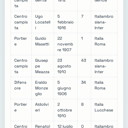
ta
Centro
Ugo
5
7
Italiambro
campis
Locatell
febbraio
siana-
ta
i
1916
Inter
Portier
Guido
22
1
Italia
e
Masetti
novemb
Roma
re 1907
Centro
Giusep
23
43
Italiambro
campis
pe
agosto
siana-
ta
Meazza
1910
Inter
Difens
Eraldo
5
34
Italia
ore
Monze
giugno
Roma
glio
1906
Portier
Aldolivi
2
8
Italia
e
eri
ottobre
Lucchese
1910
Centro
Renatol
12 luglio
0
Italiambro