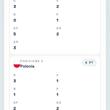
G
V
3
2
N
P
0
1
GF
GS
5
2
DR
3
POSIZIONE 2
4 PT
Polonia
G
V
3
1
N
P
1
1
GF
GS
2
2