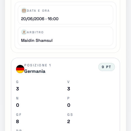
DATA E ORA
20/06/2006 · 16:00
ARBITRO
Maidin Shamsul
POSIZIONE 1
9 PT
Germania
G
V
3
3
N
P
0
0
GF
GS
8
2