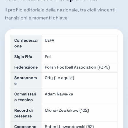
Il profilo editoriale della nazionale, tra cicli vincenti,
transizioni e momenti chiave.
Confederazi
UEFA
one
Sigla Fifa
Pol
Federazione
Polish Football Association (PZPN)
Soprannom
Orły (Le aquile)
e
Commissari
Adam Nawałka
o tecnico
Record di
Michał Żewłakow (102)
presenze
Capocanno
Robert Lewandowski (52)