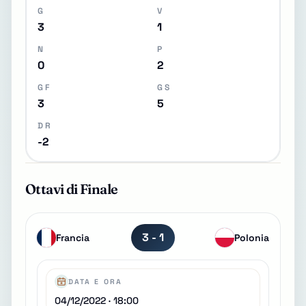
G
V
3
1
N
P
0
2
GF
GS
3
5
DR
-2
Ottavi di Finale
3 - 1
Francia
Polonia
DATA E ORA
04/12/2022 · 18:00