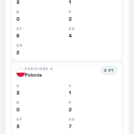
3
1
N
P
0
2
GF
GS
6
4
DR
2
POSIZIONE 4
3 PT
Polonia
G
V
3
1
N
P
0
2
GF
GS
3
7