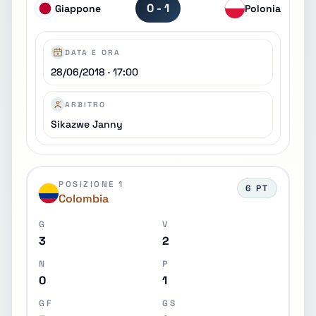
0 - 1
Giappone
Polonia
DATA E ORA
28/06/2018 · 17:00
ARBITRO
Sikazwe Janny
POSIZIONE 1
6 PT
Colombia
G
V
3
2
N
P
0
1
GF
GS