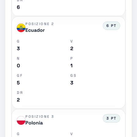
DR
6
POSIZIONE 2
6 PT
Ecuador
G
V
3
2
N
P
0
1
GF
GS
5
3
DR
2
POSIZIONE 3
3 PT
Polonia
G
V