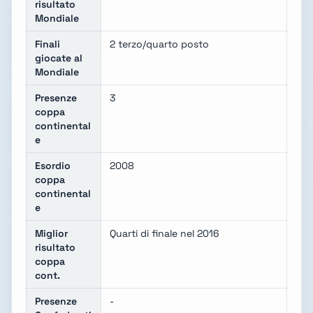
risultato
Mondiale
Finali
2 terzo/quarto posto
giocate al
Mondiale
Presenze
3
coppa
continental
e
Esordio
2008
coppa
continental
e
Miglior
Quarti di finale nel 2016
risultato
coppa
cont.
Presenze
-