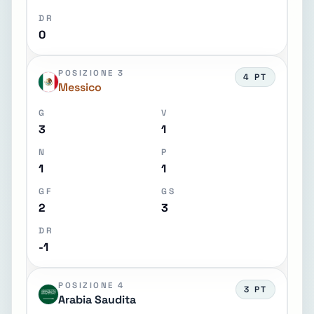
DR
0
POSIZIONE 3
4 PT
Messico
G
V
3
1
N
P
1
1
GF
GS
2
3
DR
-1
POSIZIONE 4
3 PT
Arabia Saudita