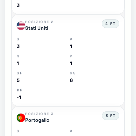
3
POSIZIONE 2
4 PT
Stati Uniti
G
V
3
1
N
P
1
1
GF
GS
5
6
DR
-1
POSIZIONE 3
3 PT
Portogallo
G
V