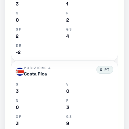
3
1
N
P
0
2
GF
GS
2
4
DR
-2
POSIZIONE 4
0 PT
Costa Rica
G
V
3
0
N
P
0
3
GF
GS
3
9