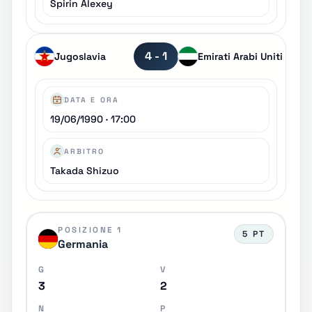
Spirin Alexey
4 - 1
Jugoslavia
Emirati Arabi Uniti
DATA E ORA
19/06/1990 · 17:00
ARBITRO
Takada Shizuo
POSIZIONE 1
5 PT
Germania
G
V
3
2
N
P