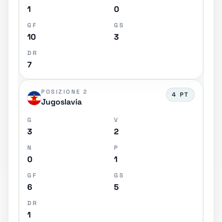
1
0
GF
GS
10
3
DR
7
POSIZIONE 2
4 PT
Jugoslavia
G
V
3
2
N
P
0
1
GF
GS
6
5
DR
1