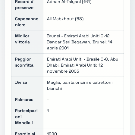
Record di
Adnan Al-Talyani (161)
presenze
Capocanno
Ali Mabkhout (68)
niere
Miglior
Brunei - Emirati Arabi Uniti 0-12,
vittoria
Bandar Seri Begawan, Brunei; 14
aprile 2001
Peggior
Emirati Arabi Uniti - Brasile 0-8, Abu
sconfitta
Dhabi, Emirati Arabi Uniti; 12
novembre 2005
Divisa
Maglia, pantaloncini e calzettoni
bianchi
Palmares
-
Partecipazi
1
oni
Mondiali
Esordio al
1990