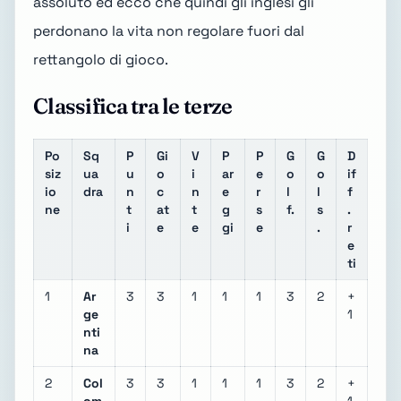
assoluto ed ecco che quindi gli inglesi gli
perdonano la vita non regolare fuori dal
rettangolo di gioco.
Classifica tra le terze
Po
Sq
P
Gi
V
P
P
G
G
D
siz
ua
u
o
i
ar
e
o
o
if
io
dra
n
c
n
e
r
l
l
f
ne
t
at
t
g
s
f.
s
.
i
e
e
gi
e
.
r
e
ti
1
Ar
3
3
1
1
1
3
2
+
ge
1
nti
na
2
Col
3
3
1
1
1
3
2
+