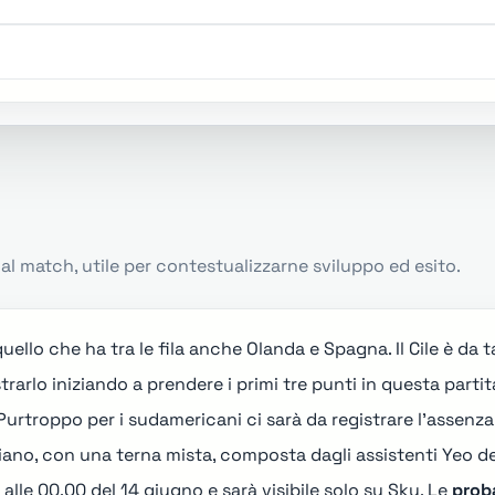
l match, utile per contestualizzarne sviluppo ed esito.
 quello che ha tra le fila anche
Olanda e Spagna
. Il Cile è da
arlo iniziando a prendere i primi tre punti in questa partit
 Purtroppo per i sudamericani ci sarà da registrare l'assenz
oriano, con una terna mista, composta dagli assistenti Yeo 
 alle 00.00 del 14 giugno e sarà visibile solo su Sky. Le
proba