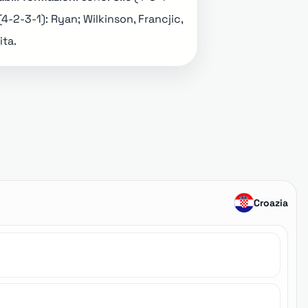
(4-2-3-1): Ryan; Wilkinson, Francjic,
ita
.
Croazia