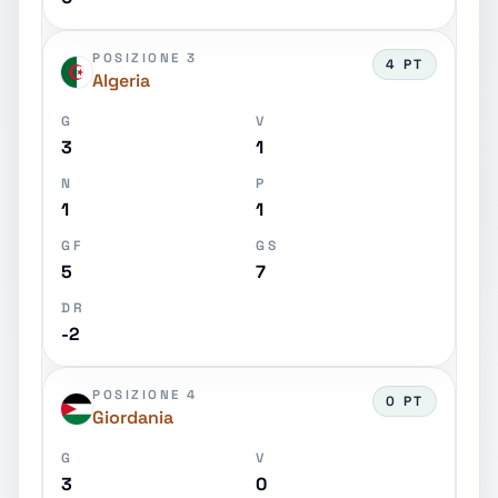
POSIZIONE 3
4 PT
Algeria
G
V
3
1
N
P
1
1
GF
GS
5
7
DR
-2
POSIZIONE 4
0 PT
Giordania
G
V
3
0