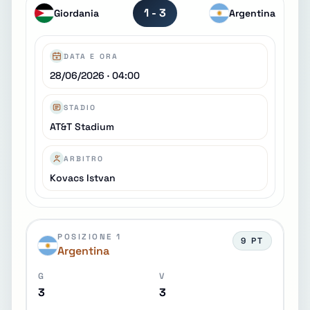
1 - 3
Giordania
Argentina
DATA E ORA
28/06/2026 · 04:00
STADIO
AT&T Stadium
ARBITRO
Kovacs Istvan
POSIZIONE 1
9 PT
Argentina
G
V
3
3