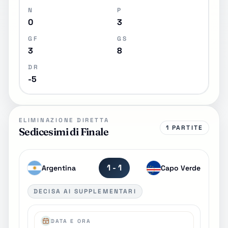
N
P
0
3
GF
GS
3
8
DR
-5
ELIMINAZIONE DIRETTA
1 PARTITE
Sedicesimi di Finale
1 - 1
Argentina
Capo Verde
DECISA AI SUPPLEMENTARI
DATA E ORA