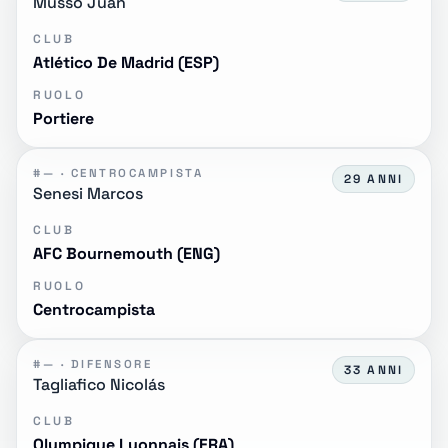
Musso Juan
CLUB
Atlético De Madrid (ESP)
RUOLO
Portiere
#— · CENTROCAMPISTA
29 ANNI
Senesi Marcos
CLUB
AFC Bournemouth (ENG)
RUOLO
Centrocampista
#— · DIFENSORE
33 ANNI
Tagliafico Nicolás
CLUB
Olympique Lyonnais (FRA)