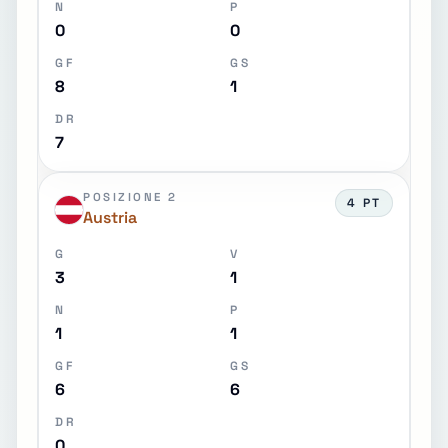
N
P
0
0
GF
GS
8
1
DR
7
POSIZIONE 2
4 PT
Austria
G
V
3
1
N
P
1
1
GF
GS
6
6
DR
0