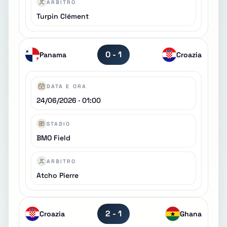
ARBITRO
Turpin Clément
0 - 1
Panama
Croazia
DATA E ORA
24/06/2026 · 01:00
STADIO
BMO Field
ARBITRO
Atcho Pierre
2 - 1
Croazia
Ghana