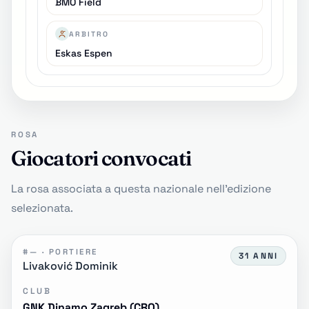
BMO Field
ARBITRO
Eskas Espen
ROSA
Giocatori convocati
La rosa associata a questa nazionale nell'edizione
selezionata.
#— · PORTIERE
31 ANNI
Livaković Dominik
CLUB
GNK Dinamo Zagreb (CRO)