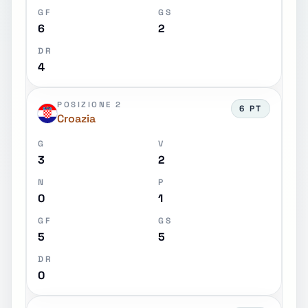
GF
GS
6
2
DR
4
POSIZIONE 2
6 PT
Croazia
G
V
3
2
N
P
0
1
GF
GS
5
5
DR
0