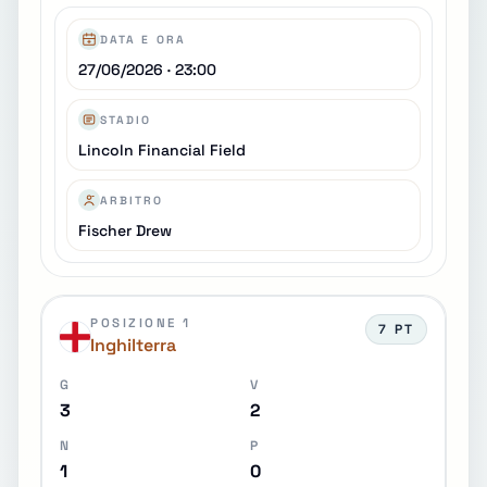
DATA E ORA
27/06/2026 · 23:00
STADIO
Lincoln Financial Field
ARBITRO
Fischer Drew
POSIZIONE 1
7 PT
Inghilterra
G
V
3
2
N
P
1
0