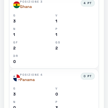
POSIZIONE 3
4 PT
Ghana
G
V
3
1
N
P
1
1
GF
GS
2
2
DR
0
POSIZIONE 4
0 PT
Panama
G
V
3
0
N
P
0
3