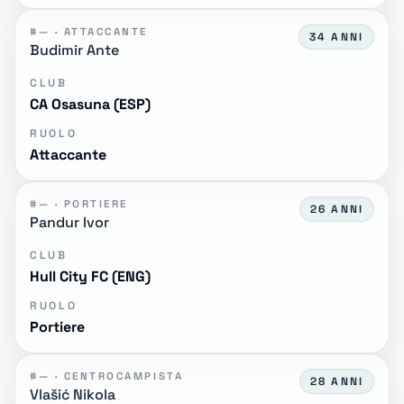
#— · ATTACCANTE
34 ANNI
Budimir Ante
CLUB
CA Osasuna (ESP)
RUOLO
Attaccante
#— · PORTIERE
26 ANNI
Pandur Ivor
CLUB
Hull City FC (ENG)
RUOLO
Portiere
#— · CENTROCAMPISTA
28 ANNI
Vlašić Nikola