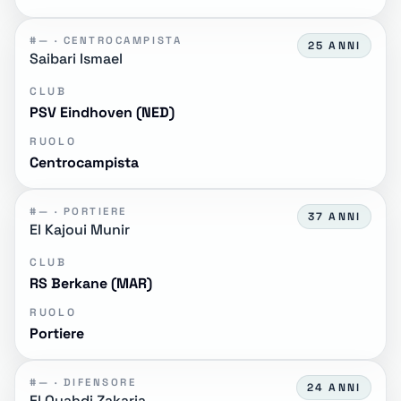
#— · CENTROCAMPISTA
25 ANNI
Saibari Ismael
CLUB
PSV Eindhoven (NED)
RUOLO
Centrocampista
#— · PORTIERE
37 ANNI
El Kajoui Munir
CLUB
RS Berkane (MAR)
RUOLO
Portiere
#— · DIFENSORE
24 ANNI
El Ouahdi Zakaria