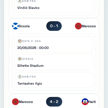
ARBITRO
Vinčić Slavko
0 - 1
Scozia
Marocco
DATA E ORA
20/06/2026 · 00:00
STADIO
Gillette Stadium
ARBITRO
Tantashev Ilgiz
4 - 2
Marocco
Haiti