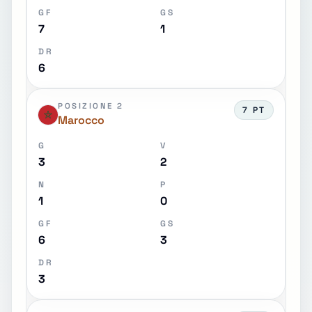
GF
GS
7
1
DR
6
POSIZIONE 2
7 PT
Marocco
G
V
3
2
N
P
1
0
GF
GS
6
3
DR
3