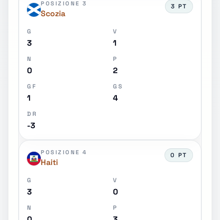
POSIZIONE 3
3 PT
Scozia
G
V
3
1
N
P
0
2
GF
GS
1
4
DR
-3
POSIZIONE 4
0 PT
Haiti
G
V
3
0
N
P
0
3