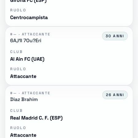
Girona FC (ESP)
RUOLO
Centrocampista
#— · ATTACCANTE
30 ANNI
6A,I1I 7Ou?Eri
CLUB
Al Ain FC (UAE)
RUOLO
Attaccante
#— · ATTACCANTE
26 ANNI
Diaz Brahim
CLUB
Real Madrid C. F. (ESP)
RUOLO
Attaccante