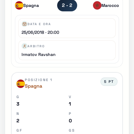
2 - 2
Spagna
Marocco
DATA E ORA
25/06/2018 · 20:00
ARBITRO
Irmatov Ravshan
POSIZIONE 1
5 PT
Spagna
G
V
3
1
N
P
2
0
GF
GS