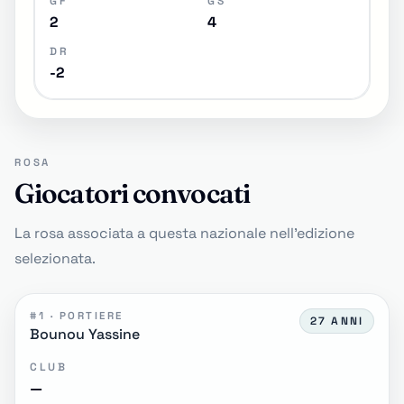
GF
GS
2
4
DR
-2
ROSA
Giocatori convocati
La rosa associata a questa nazionale nell'edizione
selezionata.
#1 · PORTIERE
27 ANNI
Bounou Yassine
CLUB
—