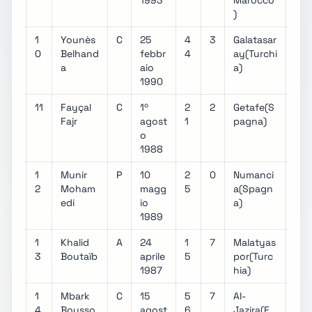
1993
Marocco
)
1
Younès
C
25
4
3
Galatasar
0
Belhand
febbr
4
ay(Turchi
a
aio
a)
1990
11
Fayçal
C
1º
2
2
Getafe(S
Fajr
agost
1
pagna)
o
1988
1
Munir
P
10
2
0
Numanci
2
Moham
magg
5
a(Spagn
edi
io
a)
1989
1
Khalid
A
24
1
7
Malatyas
3
Boutaïb
aprile
5
por(Turc
1987
hia)
1
Mbark
C
15
5
7
Al-
4
Bousso
agost
6
Jazira(E