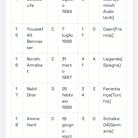
ufa
o
mirati
1984
Arabi
Uniti)
1
Youssef
C
7
1
0
Caen(Fra
5
Aït
luglio
1
ncia)
Bennas
1996
ser
1
Nordin
C
31
4
4
Leganés(
6
Amraba
marz
1
Spagna)
t
o
1987
1
Nabil
D
25
3
3
Fenerba
7
Dirar
febbr
4
hçe(Turc
aio
hia)
1986
1
Amine
C
18
3
0
Schalke
8
Harit
giugn
04(Germ
o
ania)
1997