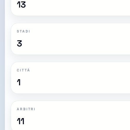
13
STADI
3
CITTÀ
1
ARBITRI
11