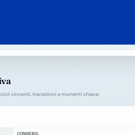
iva
ra cicli vincenti, transizioni e momenti chiave.
CONMEBOL