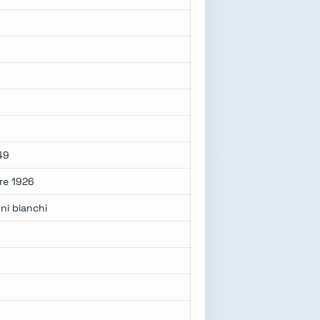
949
bre 1926
oni bianchi