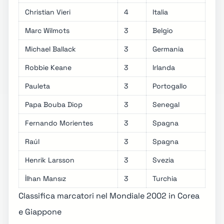
Christian Vieri
4
Italia
Marc Wilmots
3
Belgio
Michael Ballack
3
Germania
Robbie Keane
3
Irlanda
Pauleta
3
Portogallo
Papa Bouba Diop
3
Senegal
Fernando Morientes
3
Spagna
Raúl
3
Spagna
Henrik Larsson
3
Svezia
İlhan Mansız
3
Turchia
Classifica marcatori nel Mondiale 2002 in Corea
e Giappone