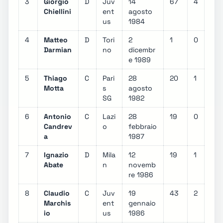
3
Giorgio
D
Juv
14
67
4
Chiellini
ent
agosto
us
1984
4
Matteo
D
Tori
2
1
0
Darmian
no
dicembr
e 1989
5
Thiago
C
Pari
28
20
1
Motta
s
agosto
SG
1982
6
Antonio
C
Lazi
28
19
0
Candrev
o
febbraio
a
1987
7
Ignazio
D
Mila
12
19
1
Abate
n
novemb
re 1986
8
Claudio
C
Juv
19
43
2
Marchis
ent
gennaio
io
us
1986