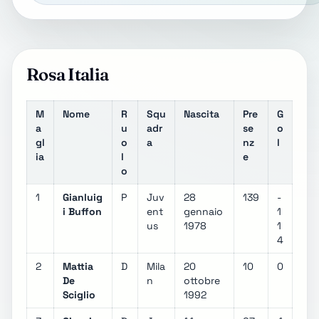
Rosa Italia
M
Nome
R
Squ
Nascita
Pre
G
a
u
adr
se
o
gl
o
a
nz
l
ia
l
e
o
1
Gianluig
P
Juv
28
139
-
i Buffon
ent
gennaio
1
us
1978
1
4
2
Mattia
D
Mila
20
10
0
De
n
ottobre
Sciglio
1992