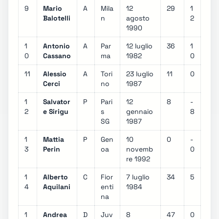
9
Mario
A
Mila
12
29
1
Balotelli
n
agosto
2
1990
1
Antonio
A
Par
12 luglio
36
1
0
Cassano
ma
1982
0
11
Alessio
A
Tori
23 luglio
11
0
Cerci
no
1987
1
Salvator
P
Pari
12
8
-
2
e Sirigu
s
gennaio
8
SG
1987
1
Mattia
P
Gen
10
0
-
3
Perin
oa
novemb
0
re 1992
1
Alberto
C
Fior
7 luglio
34
5
4
Aquilani
enti
1984
na
1
Andrea
D
Juv
8
47
0