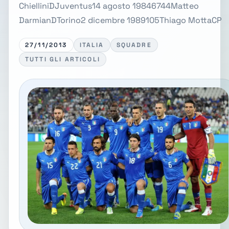
ChielliniDJuventus14 agosto 19846744Matteo
DarmianDTorino2 dicembre 1989105Thiago MottaCP
27/11/2013
ITALIA
SQUADRE
TUTTI GLI ARTICOLI