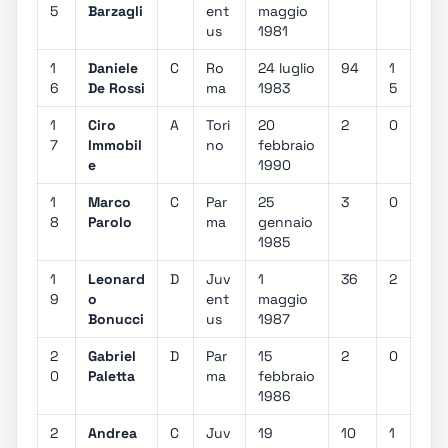
5
Barzagli
ent
maggio
us
1981
1
Daniele
C
Ro
24 luglio
94
1
6
De Rossi
ma
1983
5
1
Ciro
A
Tori
20
2
0
7
Immobil
no
febbraio
e
1990
1
Marco
C
Par
25
3
0
8
Parolo
ma
gennaio
1985
1
Leonard
D
Juv
1
36
2
9
o
ent
maggio
Bonucci
us
1987
2
Gabriel
D
Par
15
2
0
0
Paletta
ma
febbraio
1986
2
Andrea
C
Juv
19
10
1