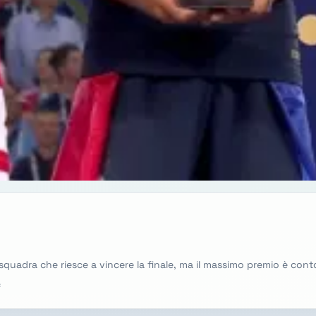
adra che riesce a vincere la finale, ma il massimo premio è contor
c