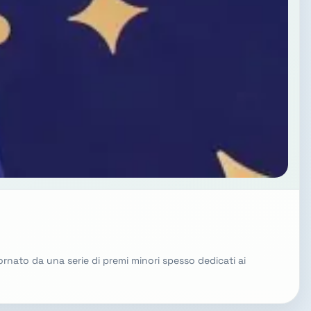
nato da una serie di premi minori spesso dedicati ai