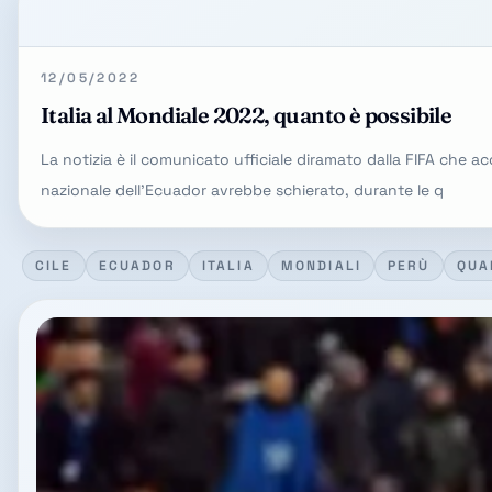
12/05/2022
Italia al Mondiale 2022, quanto è possibile
La notizia è il comunicato ufficiale diramato dalla FIFA che 
nazionale dell'Ecuador avrebbe schierato, durante le q
CILE
ECUADOR
ITALIA
MONDIALI
PERÙ
QUA