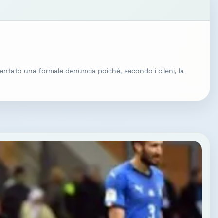
sentato una formale denuncia poiché, secondo i cileni, la