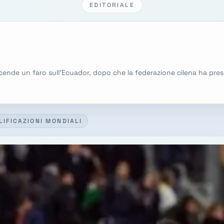
EDITORIALE
accende un faro sull'Ecuador, dopo che la federazione cilena ha pre
LIFICAZIONI MONDIALI