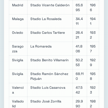
Madrid
Stadio Vicente Calderón
65.6
196
95
6
Malaga
Stadio La Rosaleda
34.4
194
11
1
Oviedo
Stadio Carlos Tartiere
28.4
193
21
2
Sarago
La Romareda
41.8
195
zza
06
7
Siviglia
Stadio Benito Villamarín
50.2
192
53
9
Siviglia
Stadio Ramón Sánchez
68.11
195
Pizjuán
0
8
Valenci
Stadio Luis Casanova
47.5
192
a
42
3
Vallado
Stadio José Zorrilla
29.9
198
lid
90
2