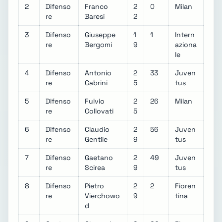
2
Difenso
Franco
2
0
Milan
re
Baresi
2
3
Difenso
Giuseppe
1
1
Intern
re
Bergomi
9
aziona
le
4
Difenso
Antonio
2
33
Juven
re
Cabrini
5
tus
5
Difenso
Fulvio
2
26
Milan
re
Collovati
5
6
Difenso
Claudio
2
56
Juven
re
Gentile
9
tus
7
Difenso
Gaetano
2
49
Juven
re
Scirea
9
tus
8
Difenso
Pietro
2
2
Fioren
re
Vierchowo
9
tina
d