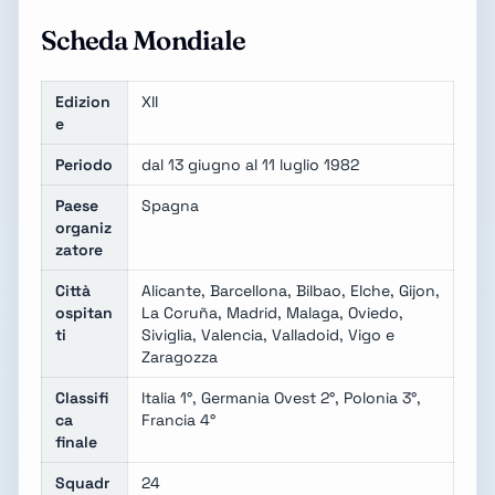
Scheda Mondiale
Edizion
XII
e
Periodo
dal 13 giugno al 11 luglio 1982
Paese
Spagna
organiz
zatore
Città
Alicante, Barcellona, Bilbao, Elche, Gijon,
ospitan
La Coruña, Madrid, Malaga, Oviedo,
ti
Siviglia, Valencia, Valladoid, Vigo e
Zaragozza
Classifi
Italia 1°, Germania Ovest 2°, Polonia 3°,
ca
Francia 4°
finale
Squadr
24