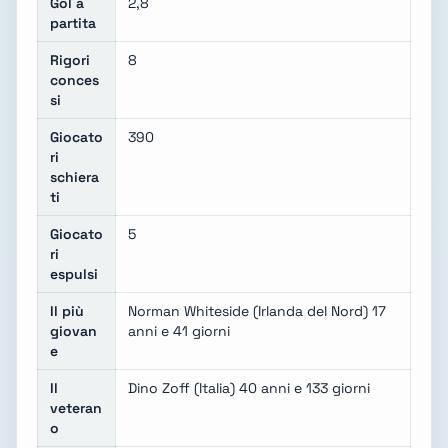
Gol a
2,8
partita
Rigori
8
conces
si
Giocato
390
ri
schiera
ti
Giocato
5
ri
espulsi
Il più
Norman Whiteside (Irlanda del Nord) 17
giovan
anni e 41 giorni
e
Il
Dino Zoff (Italia) 40 anni e 133 giorni
veteran
o