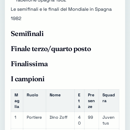
Le semifinali e le finali del Mondiale in Spagna
1982
Semifinali
Finale terzo/quarto posto
Finalissima
I campioni
M
Ruolo
Nome
E
Pre
Squad
ag
t
sen
ra
lia
à
ze
1
Portiere
Dino Zoff
4
99
Juven
0
tus