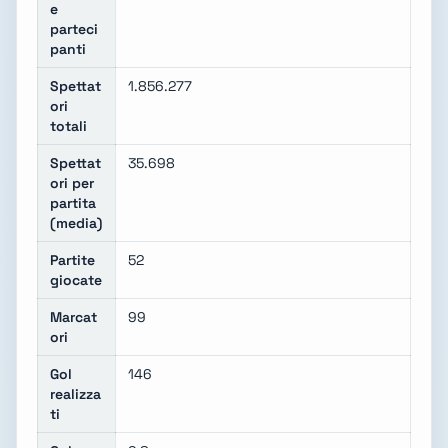
e
parteci
panti
Spettat
1.856.277
ori
totali
Spettat
35.698
ori per
partita
(media)
Partite
52
giocate
Marcat
99
ori
Gol
146
realizza
ti