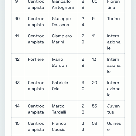
9
Centroc
Giancarlo
2
60
Fioren
ampista
Antognoni
8
tina
10
Centroc
Giuseppe
2
9
Torino
ampista
Dossena
4
11
Centroc
Giampiero
2
11
Intern
ampista
Marini
9
aziona
le
12
Portiere
Ivano
2
13
Intern
Bordon
9
aziona
le
13
Centroc
Gabriele
3
20
Intern
ampista
Oriali
0
aziona
le
14
Centroc
Marco
2
55
Juven
ampista
Tardelli
8
tus
15
Centroc
Franco
3
58
Udines
ampista
Causio
3
e