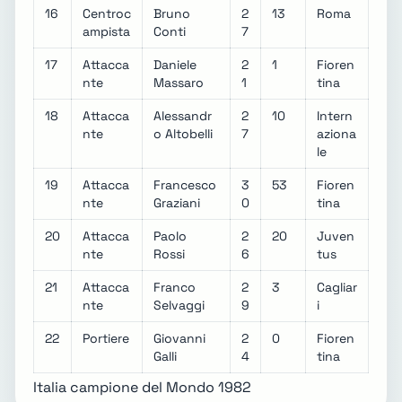
16
Centroc
Bruno
2
13
Roma
ampista
Conti
7
17
Attacca
Daniele
2
1
Fioren
nte
Massaro
1
tina
18
Attacca
Alessandr
2
10
Intern
nte
o Altobelli
7
aziona
le
19
Attacca
Francesco
3
53
Fioren
nte
Graziani
0
tina
20
Attacca
Paolo
2
20
Juven
nte
Rossi
6
tus
21
Attacca
Franco
2
3
Cagliar
nte
Selvaggi
9
i
22
Portiere
Giovanni
2
0
Fioren
Galli
4
tina
Italia campione del Mondo 1982