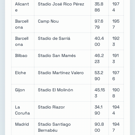
Alicant
Stadio José Rico Pérez
35.8
197
e
86
4
Barcell
Camp Nou
97.6
195
ona
79
7
Barcell
Stadio de Sarriá
40.4
192
ona
00
3
Bilbao
Stadio San Mamés
46.2
191
23
3
Elche
Stadio Martínez Valero
53.2
197
90
6
Gijon
Stadio El Molinón
45.15
190
3
8
La
Stadio Riazor
34.1
194
Coruña
90
4
Madrid
Stadio Santiago
90.8
194
Bernabéu
00
7