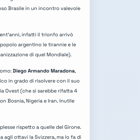
so Brasile in un incontro valevole
'anni, infatti il trionfo arrivò
popolo argentino le tirannie e le
ganizzazione di quel Mondiale).
 uomo:
Diego Armando Maradona
,
co in grado di risolvere con il suo
a Ovest (che si sarebbe rifatta 4
 con
Bosnia
,
Nigeria
e
Iran
. Inutile
plesse rispetto a quelle del Girone.
a agli ottavi la
Svizzera
, ma lo fa di