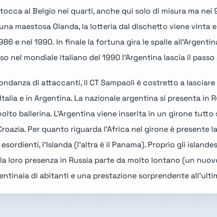
 tocca al
Belgio
nei quarti, anche qui solo di misura ma nei 
ro una maestosa
Olanda
, la lotteria dal dischetto viene vinta e
986
e nel
1990
. In finale la fortuna gira le spalle all'Argenti
nel mondiale italiano del 1990 l'Argentina lascia il passo 
bbondanza di attaccanti, il CT Sampaoli è costretto a lascia
talia e in Argentina. La nazionale argentina si
presenta in R
olto ballerina. L'Argentina
viene inserita
in un girone tutto
roazia. Per quanto riguarda l'Africa nel girone è presente l
sordienti, l'Islanda (l'altra è il
Panama
). Proprio gli island
a loro presenza in Russia parte da molto lontano (un nuovo
tinaia di abitanti e una prestazione sorprendente all'ult