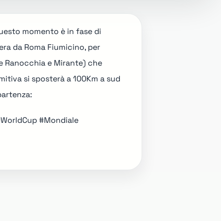
n questo momento è in fase di
i sera da Roma Fiumicino, per
erve Ranocchia e Mirante) che
omitiva si sposterà a 100Km a sud
partenza:
#WorldCup
#Mondiale