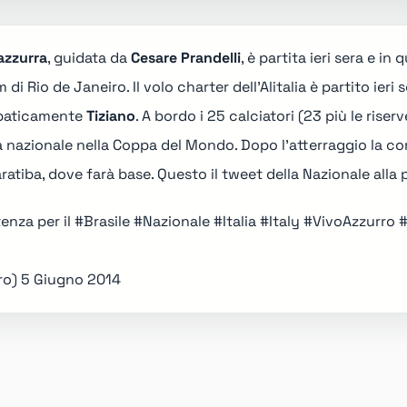
azzurra
, guidata da
Cesare Prandelli
, è partita ieri sera e i
di Rio de Janeiro. Il volo charter dell'Alitalia è partito ier
mpaticamente
Tiziano
. A bordo i 25 calciatori (23 più le ris
a nazionale nella Coppa del Mondo. Dopo l'atterraggio la c
ratiba,
dove farà base
. Questo il tweet della Nazionale alla 
enza per il
#Brasile
#Nazionale
#Italia
#Italy
#VivoAzzurro
ro)
5 Giugno 2014