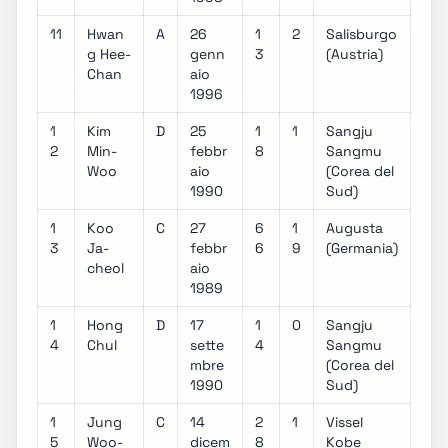
11
Hwan
A
26
1
2
Salisburgo
g Hee-
genn
3
(Austria)
Chan
aio
1996
1
Kim
D
25
1
1
Sangju
2
Min-
febbr
8
Sangmu
Woo
aio
(Corea del
1990
Sud)
1
Koo
C
27
6
1
Augusta
3
Ja-
febbr
6
9
(Germania)
cheol
aio
1989
1
Hong
D
17
1
0
Sangju
4
Chul
sette
4
Sangmu
mbre
(Corea del
1990
Sud)
1
Jung
C
14
2
1
Vissel
5
Woo-
dicem
8
Kobe