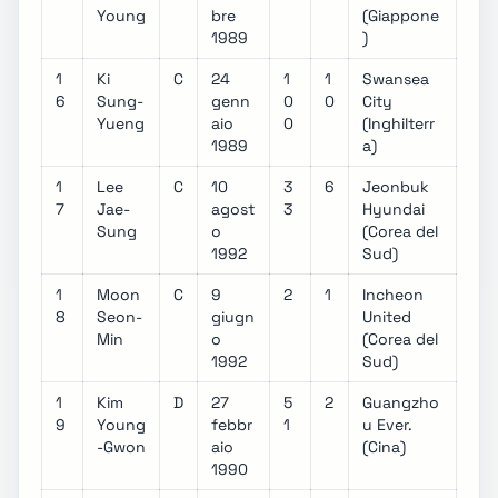
Young
bre
(Giappone
1989
)
1
Ki
C
24
1
1
Swansea
6
Sung-
genn
0
0
City
Yueng
aio
0
(Inghilterr
1989
a)
1
Lee
C
10
3
6
Jeonbuk
7
Jae-
agost
3
Hyundai
Sung
o
(Corea del
1992
Sud)
1
Moon
C
9
2
1
Incheon
8
Seon-
giugn
United
Min
o
(Corea del
1992
Sud)
1
Kim
D
27
5
2
Guangzho
9
Young
febbr
1
u Ever.
-Gwon
aio
(Cina)
1990