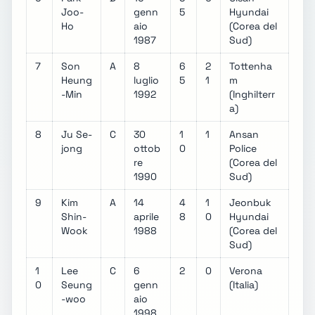
Joo-
genn
5
Hyundai
Ho
aio
(Corea del
1987
Sud)
7
Son
A
8
6
2
Tottenha
Heung
luglio
5
1
m
-Min
1992
(Inghilterr
a)
8
Ju Se-
C
30
1
1
Ansan
jong
ottob
0
Police
re
(Corea del
1990
Sud)
9
Kim
A
14
4
1
Jeonbuk
Shin-
aprile
8
0
Hyundai
Wook
1988
(Corea del
Sud)
1
Lee
C
6
2
0
Verona
0
Seung
genn
(Italia)
-woo
aio
1998