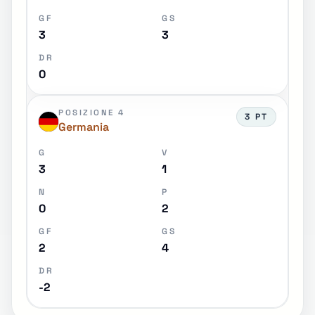
GF
GS
3
3
DR
0
POSIZIONE 4
3 PT
Germania
G
V
3
1
N
P
0
2
GF
GS
2
4
DR
-2