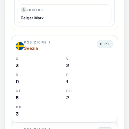
ARBITRO
Geiger Mark
POSIZIONE 1
6 PT
Svezia
G
V
3
2
N
P
0
1
GF
GS
5
2
DR
3