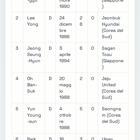
-gyu
mbre
(Giappone
1990
)
2
Lee
D
24
2
0
Jeonbuk
Yong
dicem
6
Hyundai
bre
(Corea del
1986
Sud)
3
Jeong
D
3
6
0
Sagan
Seung
aprile
Tosu
-Hyun
1994
(Giappone
)
4
Oh
D
20
2
0
Jeju
Ban-
magg
United
Suk
io
(Corea del
1988
Sud)
5
Yun
D
4
5
0
Seongna
Young
ottob
m (Corea
-sun
re
del Sud)
1988
6
Park
D
16
3
0
Ulsan