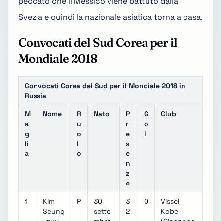
peccato che il Messico viene battuto dalla
Svezia e quindi la nazionale asiatica torna a casa.
Convocati del Sud Corea per il
Mondiale 2018
Convocati Corea del Sud per il Mondiale 2018 in
Russia
M
Nome
R
Nato
P
G
Club
a
u
r
o
g
o
e
l
li
l
s
a
o
e
n
z
e
1
Kim
P
30
3
0
Vissel
Seung
sette
2
Kobe