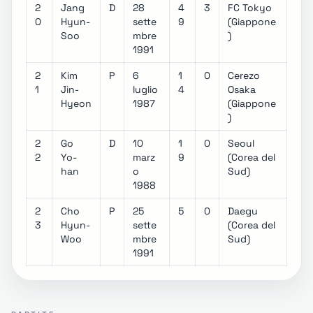
2
Jang
D
28
4
3
FC Tokyo
0
Hyun-
sette
9
(Giappone
Soo
mbre
)
1991
2
Kim
P
6
1
0
Cerezo
1
Jin-
luglio
4
Osaka
Hyeon
1987
(Giappone
)
2
Go
D
10
1
0
Seoul
2
Yo-
marz
9
(Corea del
han
o
Sud)
1988
2
Cho
P
25
5
0
Daegu
3
Hyun-
sette
(Corea del
Woo
mbre
Sud)
1991