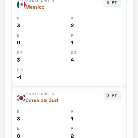
POSIZIONE 2
6 PT
Messico
G
V
3
2
N
P
0
1
GF
GS
3
4
DR
-1
POSIZIONE 3
3 PT
Corea del Sud
G
V
3
1
N
P
0
2