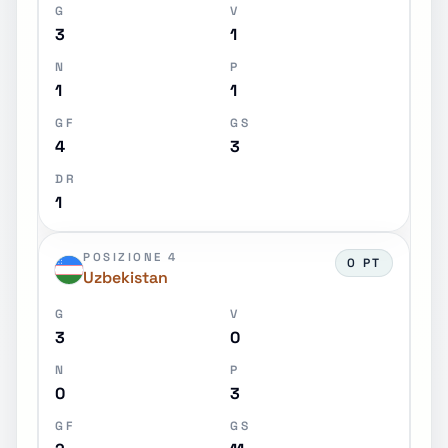
G
V
3
1
N
P
1
1
GF
GS
4
3
DR
1
POSIZIONE 4
0 PT
Uzbekistan
G
V
3
0
N
P
0
3
GF
GS