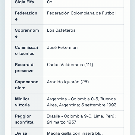
Sigla Fifa
Col
Federazion
Federación Colombiana de Fútbol
e
Soprannom
Los Cafeteros
e
Commissari
José Pekerman
o tecnico
Record di
Carlos Valderrama (111)
presenze
Capocanno
Arnoldo Iguarán (25)
niere
Miglior
Argentina - Colombia 0-5, Buenos
vittoria
Aires, Argentina; 5 settembre 1993
Peggior
Brasile - Colombia 9-0, Lima, Perú;
sconfitta
24 marzo 1957
Divisa
Maglia gialla con inserti blu,