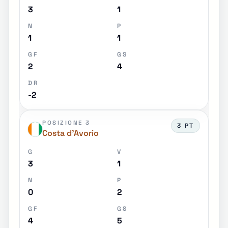
3
1
N
P
1
1
GF
GS
2
4
DR
-2
POSIZIONE 3
3 PT
Costa d'Avorio
G
V
3
1
N
P
0
2
GF
GS
4
5