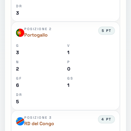
DR
3
POSIZIONE 2
5 PT
Portogallo
G
V
3
1
N
P
2
0
GF
GS
6
1
DR
5
POSIZIONE 3
4 PT
RD del Congo