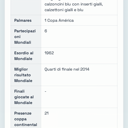
calzoncini blu con inserti gialli,
calzettoni gialli e blu
Palmares
1 Copa América
Partecipazi
6
oni
Mondiali
Esordio al
1962
Mondiale
Miglior
Quarti di finale nel 2014
risultato
Mondiale
Finali
-
giocate al
Mondiale
Presenze
21
coppa
continental