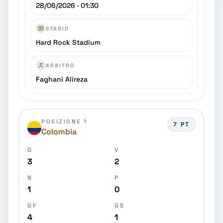
28/06/2026 · 01:30
STADIO
Hard Rock Stadium
ARBITRO
Faghani Alireza
POSIZIONE 1
7 PT
Colombia
G
V
3
2
N
P
1
0
GF
GS
4
1