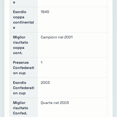
e
Esordio
1945
coppa
continental
e
Miglior
Campioni nel 2001
risultato
coppa
cont.
Presenze
1
Confederati
on cup
Esordio
2003
Confederati
on cup
Miglior
Quarta nel 2003
risultato
Confed.