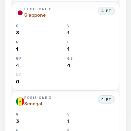
POSIZIONE 2
4 PT
Giappone
G
V
3
1
N
P
1
1
GF
GS
4
4
DR
0
POSIZIONE 3
4 PT
Senegal
G
V
3
1
N
P