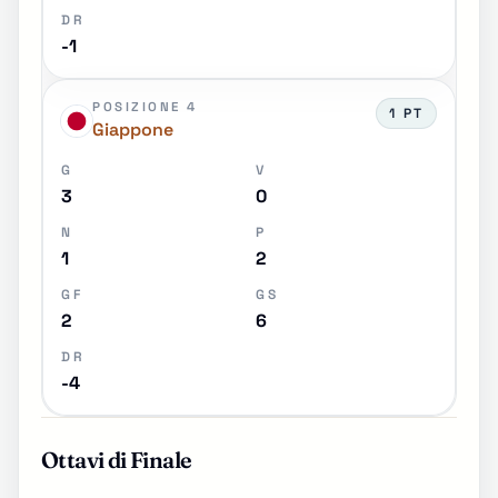
DR
-1
POSIZIONE 4
1 PT
Giappone
G
V
3
0
N
P
1
2
GF
GS
2
6
DR
-4
Ottavi di Finale