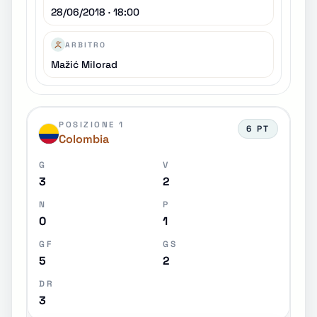
28/06/2018 · 18:00
ARBITRO
Mažić Milorad
POSIZIONE 1
6 PT
Colombia
G
V
3
2
N
P
0
1
GF
GS
5
2
DR
3