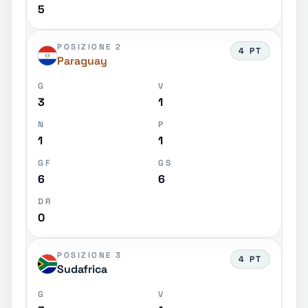
5
POSIZIONE 2
4 PT
Paraguay
G
V
3
1
N
P
1
1
GF
GS
6
6
DR
0
POSIZIONE 3
4 PT
Sudafrica
G
V