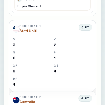
Turpin Clément
POSIZIONE 1
6 PT
Stati Uniti
G
V
3
2
N
P
0
1
GF
GS
8
4
DR
4
POSIZIONE 2
4 PT
Australia