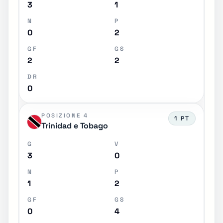
3
1
N
P
0
2
GF
GS
2
2
DR
0
POSIZIONE 4
1 PT
Trinidad e Tobago
G
V
3
0
N
P
1
2
GF
GS
0
4