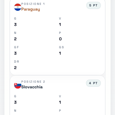
POSIZIONE 1
5 PT
Paraguay
G
V
3
1
N
P
2
0
GF
GS
3
1
DR
2
POSIZIONE 2
4 PT
Slovacchia
G
V
3
1
N
P