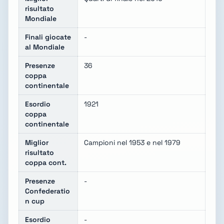
risultato
Mondiale
Finali giocate
-
al Mondiale
Presenze
36
coppa
continentale
Esordio
1921
coppa
continentale
Miglior
Campioni nel 1953 e nel 1979
risultato
coppa cont.
Presenze
-
Confederatio
n cup
Esordio
-