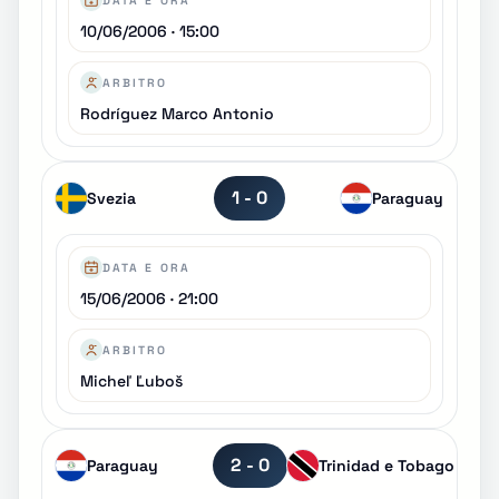
DATA E ORA
10/06/2006 · 15:00
ARBITRO
Rodríguez Marco Antonio
1 - 0
Svezia
Paraguay
DATA E ORA
15/06/2006 · 21:00
ARBITRO
Micheľ Ľuboš
2 - 0
Paraguay
Trinidad e Tobago