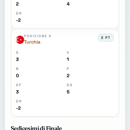
2
4
DR
-2
POSIZIONE 4
3 PT
Turchia
G
V
3
1
N
P
0
2
GF
GS
3
5
DR
-2
Sedicesimi di Finale