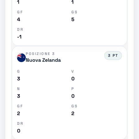
1
1
GF
GS
4
5
DR
-1
POSIZIONE 3
3 PT
Nuova Zelanda
G
V
3
0
N
P
3
0
GF
GS
2
2
DR
0