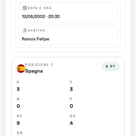
DATA E ORA
12/06/2002 · 20:30
ARBITRO
Ramos Felipe
POSIZIONE 1
9 PT
Spagna
G
V
3
3
N
P
0
0
GF
GS
9
4
DR