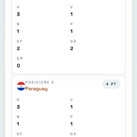
G
V
3
1
N
P
1
1
GF
GS
2
2
DR
0
POSIZIONE 3
4 PT
Paraguay
G
V
3
1
N
P
1
1
GF
GS