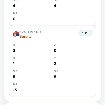
GF
GS
4
4
DR
0
POSIZIONE 4
1 PT
Serbia
G
V
3
0
N
P
1
2
GF
GS
5
8
DR
-3