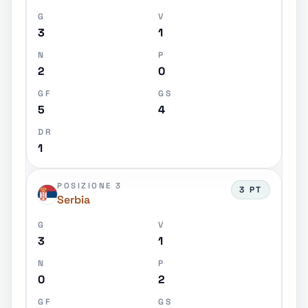
G
V
3
1
N
P
2
0
GF
GS
5
4
DR
1
POSIZIONE 3
3 PT
Serbia
G
V
3
1
N
P
0
2
GF
GS