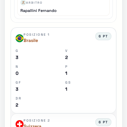
ARBITRO
Rapallini Fernando
POSIZIONE 1
6 PT
Brasile
G
V
3
2
N
P
0
1
GF
GS
3
1
DR
2
POSIZIONE 2
6 PT
Svizzera