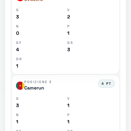
G
V
3
2
N
P
0
1
GF
GS
4
3
DR
1
POSIZIONE 3
4 PT
Camerun
G
V
3
1
N
P
1
1