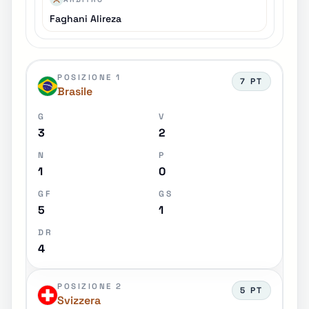
Faghani Alireza
POSIZIONE 1
7 PT
Brasile
G
V
3
2
N
P
1
0
GF
GS
5
1
DR
4
POSIZIONE 2
5 PT
Svizzera