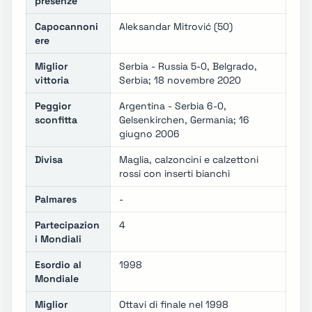
presenze
Capocannoni
Aleksandar Mitrović (50)
ere
Miglior
Serbia - Russia 5-0, Belgrado,
vittoria
Serbia; 18 novembre 2020
Peggior
Argentina - Serbia 6-0,
sconfitta
Gelsenkirchen, Germania; 16
giugno 2006
Divisa
Maglia, calzoncini e calzettoni
rossi con inserti bianchi
Palmares
-
Partecipazion
4
i Mondiali
Esordio al
1998
Mondiale
Miglior
Ottavi di finale nel 1998