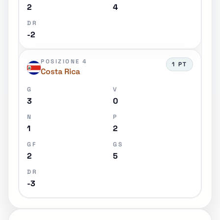
2
4
DR
-2
POSIZIONE 4
1 PT
Costa Rica
G
V
3
0
N
P
1
2
GF
GS
2
5
DR
-3