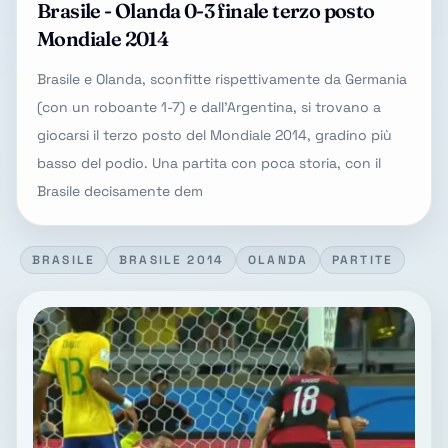
Brasile - Olanda 0-3 finale terzo posto
Mondiale 2014
Brasile e Olanda, sconfitte rispettivamente da Germania
(con un roboante 1-7) e dall'Argentina, si trovano a
giocarsi il terzo posto del Mondiale 2014, gradino più
basso del podio. Una partita con poca storia, con il
Brasile decisamente dem
BRASILE
BRASILE 2014
OLANDA
PARTITE