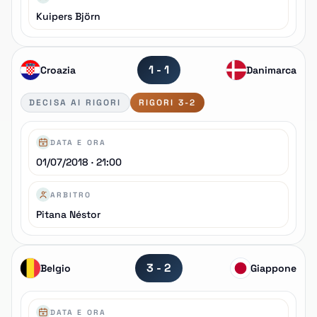
Kuipers Björn
1 - 1
Croazia
Danimarca
DECISA AI RIGORI
RIGORI 3-2
DATA E ORA
01/07/2018 · 21:00
ARBITRO
Pitana Néstor
3 - 2
Belgio
Giappone
DATA E ORA