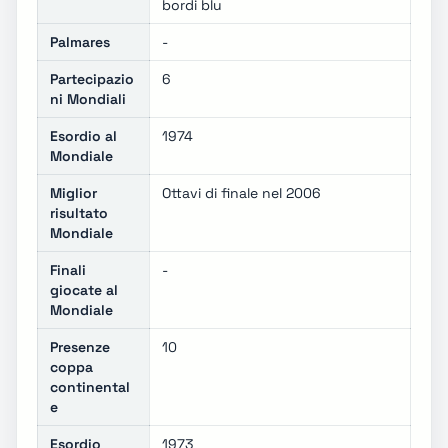
bordi blu
Palmares
-
Partecipazio
6
ni Mondiali
Esordio al
1974
Mondiale
Miglior
Ottavi di finale nel 2006
risultato
Mondiale
Finali
-
giocate al
Mondiale
Presenze
10
coppa
continental
e
Esordio
1973