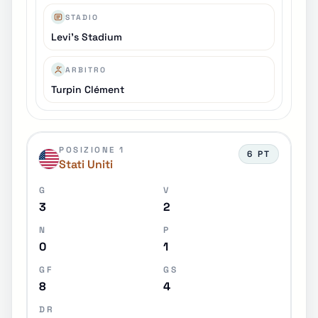
STADIO
Levi's Stadium
ARBITRO
Turpin Clément
POSIZIONE 1
6 PT
Stati Uniti
G
V
3
2
N
P
0
1
GF
GS
8
4
DR