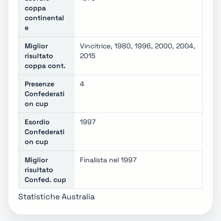
coppa
continental
e
Miglior
Vincitrice, 1980, 1996, 2000, 2004,
risultato
2015
coppa cont.
Presenze
4
Confederati
on cup
Esordio
1997
Confederati
on cup
Miglior
Finalista nel 1997
risultato
Confed. cup
Statistiche Australia