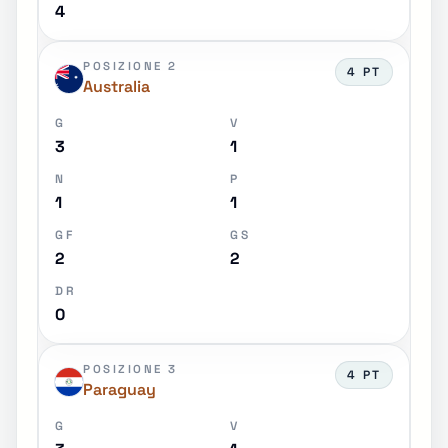
4
POSIZIONE 2
4 PT
Australia
G
V
3
1
N
P
1
1
GF
GS
2
2
DR
0
POSIZIONE 3
4 PT
Paraguay
G
V