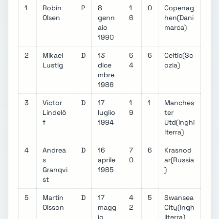
1
Robin
P
8
1
0
Copenag
Olsen
genn
6
hen(Dani
aio
marca)
1990
2
Mikael
D
13
6
6
Celtic(Sc
Lustig
dice
4
ozia)
mbre
1986
3
Victor
D
17
1
1
Manches
Lindelö
luglio
9
ter
f
1994
Utd(Inghi
lterra)
4
Andrea
D
16
7
6
Krasnod
s
aprile
0
ar(Russia
Granqvi
1985
)
st
5
Martin
D
17
4
5
Swansea
Olsson
magg
2
City(Ingh
io
ilterra)