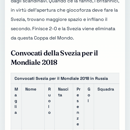
dagli scandinavi. Quando ce la fanno, i britannici,
in virtù dell'apertura che giocoforza deve fare la
Svezia, trovano maggiore spazio e infilano il
secondo.
Finisce 2-0
e la Svezia viene eliminata
da questa Coppa del Mondo.
Convocati della Svezia per il
Mondiale 2018
Convocati Svezia per il Mondiale 2018 in Russia
M
Nome
R
Nasci
Pr
G
Squadra
a
u
ta
e
o
g
o
s
l
li
l
e
a
o
n
z
e