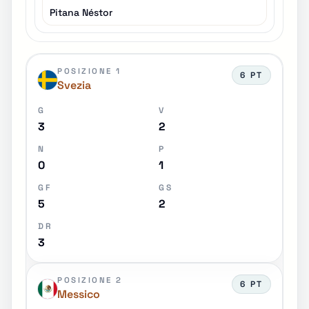
Pitana Néstor
POSIZIONE 1
6 PT
Svezia
G
V
3
2
N
P
0
1
GF
GS
5
2
DR
3
POSIZIONE 2
6 PT
Messico