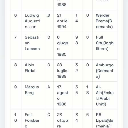
1988
6
Ludwig
D
21
1
0
Werder
Augusti
aprile
4
Brema(G
nsson
1994
ermania)
7
Sebasti
C
6
9
6
Hull
an
giugn
8
City(Ingh
Larsson
o
ilterra)
1985
8
Albin
C
28
3
0
Amburgo
Ekdal
luglio
2
(Germani
1989
a)
9
Marcus
A
17
5
1
Al-
Berg
agost
5
8
Ain(Emira
o
ti Arabi
1986
Uniti)
1
Emil
C
23
3
6
RB
0
Forsber
ottob
4
Lipsia(Ge
g
re
rmania)