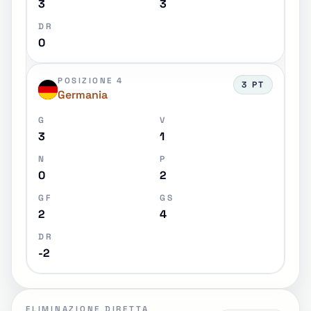
3
3
DR
0
POSIZIONE 4
3 PT
Germania
G
V
3
1
N
P
0
2
GF
GS
2
4
DR
-2
ELIMINAZIONE DIRETTA