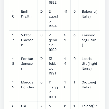
1992
1
Emil
D
2
11
0
Bologna(
6
Krafth
agost
Italia)
o
1994
1
Viktor
C
2
2
3
Krasnod
7
Claesso
genn
1
ar(Russia
n
aio
)
1992
1
Pontus
D
13
1
0
Leeds
8
Jansso
febbr
4
Utd(Inghi
n
aio
lterra)
1991
1
Marcus
C
11
1
1
Crotone(
9
Rohdén
magg
0
Italia)
io
1991
2
Ola
A
3
5
1
Tolosa(Fr