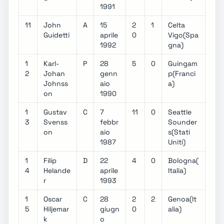
1991
11
John
A
15
2
1
Celta
Guidetti
aprile
0
Vigo(Spa
1992
gna)
1
Karl-
P
28
5
0
Guingam
2
Johan
genn
p(Franci
Johnss
aio
a)
on
1990
1
Gustav
C
7
11
0
Seattle
3
Svenss
febbr
Sounder
on
aio
s(Stati
1987
Uniti)
1
Filip
D
22
4
0
Bologna(
4
Helande
aprile
Italia)
r
1993
1
Oscar
C
28
2
2
Genoa(It
5
Hiljemar
giugn
0
alia)
k
o