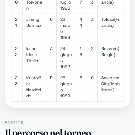
0
Toivone
luglio
7
3
ancia)
n
1986
2
Jimmy
C
22
4
3
Tolosa(Fr
1
Durmaz
marz
4
ancia)
o
1989
2
Isaac
A
24
1
2
Beveren(
2
Kiese
giugn
8
Belgio)
Thelin
o
1992
2
Kristoff
P
23
8
0
Swansea
3
er
giugn
City(Ingh
Nordfel
o
ilterra)
dt
1989
PARTITE
Il percorso nel torneo