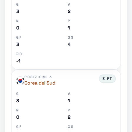
G
V
3
2
N
P
0
1
GF
GS
3
4
DR
-1
POSIZIONE 3
3 PT
Corea del Sud
G
V
3
1
N
P
0
2
GF
GS