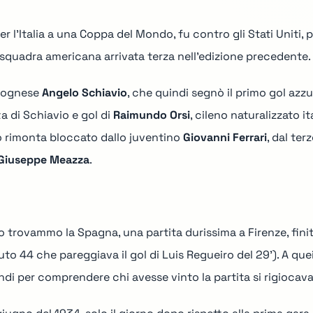
er l'Italia a una Coppa del Mondo, fu contro gli Stati Uniti, 
 squadra americana arrivata terza nell'edizione precedente.
olognese
Angelo Schiavio
, che quindi segnò il primo gol azz
tta di Schiavio e gol di
Raimundo Orsi
, cileno naturalizzato i
io rimonta bloccato dallo juventino
Giovanni Ferrari
, dal ter
Giuseppe Meazza
.
o trovammo la Spagna, una partita durissima a Firenze, fini
nuto 44 che pareggiava il gol di Luis Regueiro del 29'). A qu
quindi per comprendere chi avesse vinto la partita si rigioc