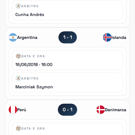
ARBITRO
Cunha Andrés
1 - 1
Argentina
Islanda
DATA E ORA
16/06/2018 · 16:00
ARBITRO
Marciniak Szymon
0 - 1
Perù
Danimarca
DATA E ORA