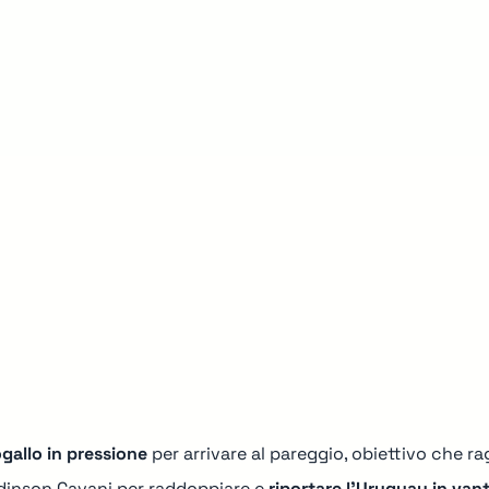
gallo in pressione
per arrivare al pareggio, obiettivo che 
Edinson Cavani per raddoppiare e
riportare l'Uruguay in van