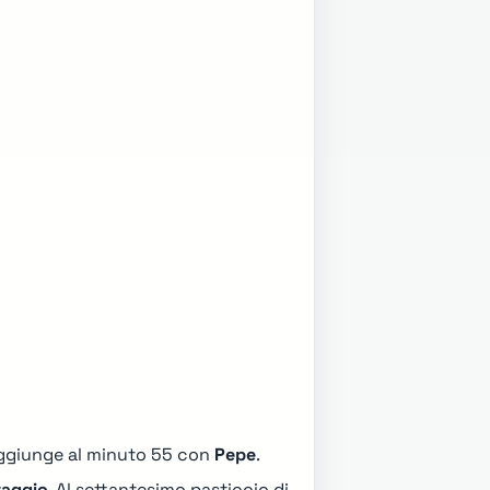
raggiunge al minuto 55 con
Pepe
.
taggio
. Al settantesimo pasticcio di